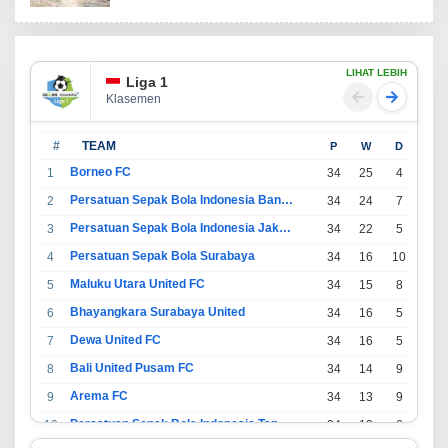
LIHAT LEBIH
Liga 1
Klasemen
#
TEAM
P
W
D
L
Borneo FC
1
34
25
4
5
Persatuan Sepak Bola Indonesia Bandung
2
34
24
7
3
Persatuan Sepak Bola Indonesia Jakarta
3
34
22
5
7
Persatuan Sepak Bola Surabaya
4
34
16
10
8
Maluku Utara United FC
5
34
15
8
11
Bhayangkara Surabaya United
6
34
16
5
13
Dewa United FC
7
34
16
5
13
Bali United Pusam FC
8
34
14
9
11
Arema FC
9
34
13
9
12
Persatuan Sepak Bola Indonesia Tangerang
10
34
13
6
15