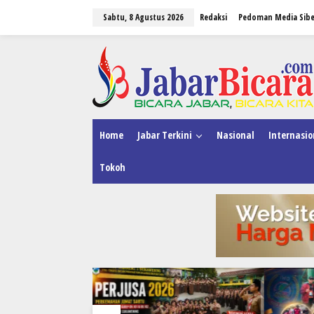
L
Sabtu, 8 Agustus 2026
Redaksi
Pedoman Media Sibe
e
w
a
tutup
t
i
k
e
k
o
n
Home
Jabar Terkini
Nasional
Internasio
t
e
Tokoh
n