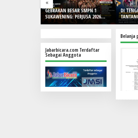
«
Blue Hybrid x
GEBRAKAN BESAR SMPN 1
DI TENG
r Limited Edition
SUKAWENING: PERJUSA 2026
TANTANG
ain Look Retro-
TEMPA KARAKTER, DISIPLIN,
Indones
DAN JIWA KEPANDUAN SISWA
HUT Ke-
Bunga, d
Belanja
Makna
Jabarbicara.com Terdaftar
Sebagai Anggota