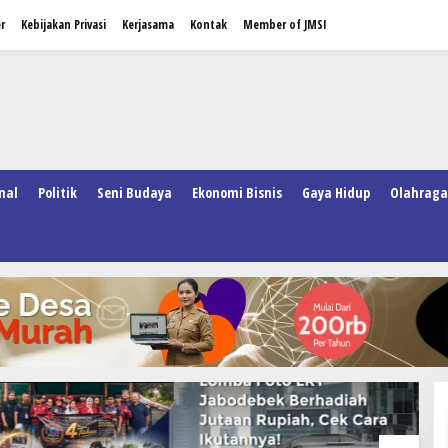
r
Kebijakan Privasi
Kerjasama
Kontak
Member of JMSI
nal
Politik
Seni Budaya
Ekonomi Bisnis
Gaya Hidup
Olahraga