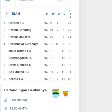
olding Perkebunan Nusantara
GEBRAKAN BESAR PERUMDA
P
ukung Penciptaan Lapangan
TIRTA INTAN GARUT! Gandeng
#
TEAM
P
W
D
L
T
S
rja, PTPN I Serap 15–20 Ribu
APDESI, Target 4.000
kerja di Pabrik Tembakau
Sambungan Rumah Demi
Borneo FC
1
34
25
4
5
79
Wujudkan Akses Air Bersih
Persib Bandung
2
34
24
7
3
79
untuk Masyarakat
Persija Jakarta
3
34
22
5
7
71
Persebaya Surabaya
4
34
16
10
8
58
Malut United FC
5
34
15
8
11
53
Bhayangkara FC
6
34
16
5
13
53
Dewa United FC
7
34
16
5
13
53
Bali United FC
8
34
14
9
11
51
Arema FC
9
34
13
9
12
48
1
Persita Tangerang
34
13
6
15
45
0
Pertandingan Berikutnya
1
PSIM Yogyakarta
34
11
12
11
45
1
31/8 Monday
1
Persik Kediri
34
11
6
17
39
12:00 (GMT)
2