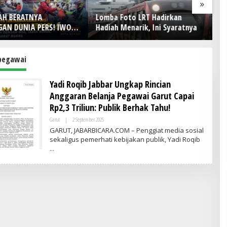
»
AH BERATNYA
Lomba Foto LRT Hadirkan
H
AN DUNIA PERS! IWO
Hadiah Menarik, Ini Syaratnya
D
ia Kota Bekasi Rayakan
Ke
4 dengan Doa, Tabur
Pe
an Aksi Sosial Sarat
 pegawai
Yadi Roqib Jabbar Ungkap Rincian
Anggaran Belanja Pegawai Garut Capai
Rp2,3 Triliun: Publik Berhak Tahu!
Garut
|
2 September 2025
O
L
GARUT, JABARBICARA.COM – Penggiat media sosial
E
sekaligus pemerhati kebijakan publik, Yadi Roqib
H
A
D
M
I
N