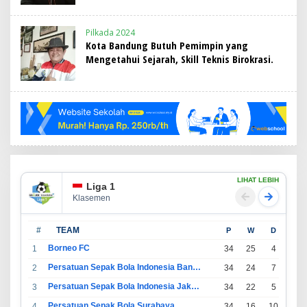
Pilkada 2024
Kota Bandung Butuh Pemimpin yang
Mengetahui Sejarah, Skill Teknis Birokrasi.
LIHAT LEBIH
Liga 1
Klasemen
#
TEAM
P
W
D
L
Borneo FC
1
34
25
4
5
Persatuan Sepak Bola Indonesia Bandung
2
34
24
7
3
Persatuan Sepak Bola Indonesia Jakarta
3
34
22
5
7
Persatuan Sepak Bola Surabaya
4
34
16
10
8