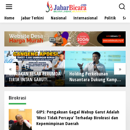
L
e
w
Home
Jabar Terkini
Nasional
Internasional
Politik
Sen
a
t
i
k
e
k
o
n
t
e
«
»
n
GEBRAKAN BESAR PERUMDA
Holding Perkebunan
TIRTA INTAN GARUT!
Nusantara Dukung Kampus
Gandeng APDESI, Target
Berbasis Perkebunan, Arya
4.000 Sambungan Rumah
Sandhiyudha Jadi
Demi Wujudkan Akses Air
Mahasiswa Angkatan
Birokrasi
Bersih untuk Masyarakat
Pertama Magister ITSI
GIPS: Pengakuan Gagal Wabup Garut Adalah
‘Mosi Tidak Percaya’ Terhadap Birokrasi dan
Kepemimpinan Daerah