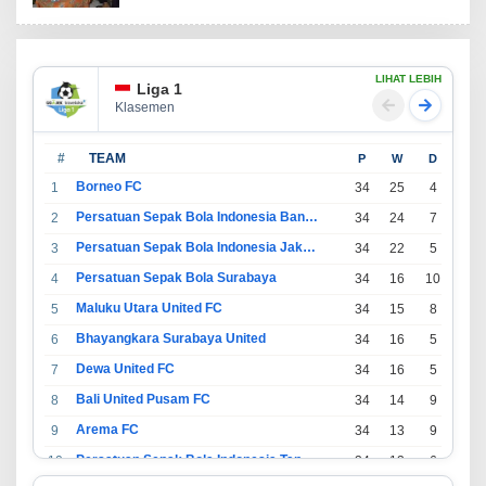
LIHAT LEBIH
Liga 1
Klasemen
#
TEAM
P
W
D
L
Borneo FC
1
34
25
4
5
Persatuan Sepak Bola Indonesia Bandung
2
34
24
7
3
Persatuan Sepak Bola Indonesia Jakarta
3
34
22
5
7
Persatuan Sepak Bola Surabaya
4
34
16
10
8
Maluku Utara United FC
5
34
15
8
11
Bhayangkara Surabaya United
6
34
16
5
13
Dewa United FC
7
34
16
5
13
Bali United Pusam FC
8
34
14
9
11
Arema FC
9
34
13
9
12
Persatuan Sepak Bola Indonesia Tangerang
10
34
13
6
15