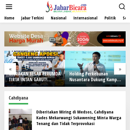
L
e
w
Home
Jabar Terkini
Nasional
Internasional
Politik
Sen
a
t
i
k
e
k
o
n
t
e
«
»
n
GEBRAKAN BESAR PERUMDA
Holding Perkebunan
TIRTA INTAN GARUT!
Nusantara Dukung Kampus
Gandeng APDESI, Target
Berbasis Perkebunan, Arya
4.000 Sambungan Rumah
Sandhiyudha Jadi
Demi Wujudkan Akses Air
Mahasiswa Angkatan
Cahdiyana
Bersih untuk Masyarakat
Pertama Magister ITSI
Diberitakan Miring di Medsos, Cahdiyana
Kades Mekarwangi Sukawening Minta Warga
Tenang dan Tidak Terprovokasi