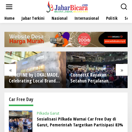
L
e
w
Home
Jabar Terkini
Nasional
Internasional
Politik
Sen
a
t
i
k
e
k
o
n
t
e
«
»
n
RE:DEFINE by LOKALMADE,
ConnectX Rayakan
Celebrating Local Brands
Setahun Perjalanan
in PIK Avenue
Bangun Ekosistem Lewat
Founder dan Builder
Summit 2026
Car Free Day
Pilkada Garut
Sosialisasi Pilkada Warnai Car Free Day di
Garut, Pemerintah Targetkan Partisipasi 83%