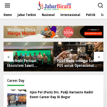
L
e
w
Home
Jabar Terkini
Nasional
Internasional
Politik
Sen
a
t
i
k
e
k
o
n
t
e
«
»
n
Sucofindo Perkuat
POST Hadir sebagai Solusi
Ekosistem Sawit
POS untuk Operasional
Berkelanjutan melalui
Restoran
Circular Economy
Career Day
Irjen Pol (Purn) Drs. Pudji Hartanto Hadiri
Event Career Day Di Bogor