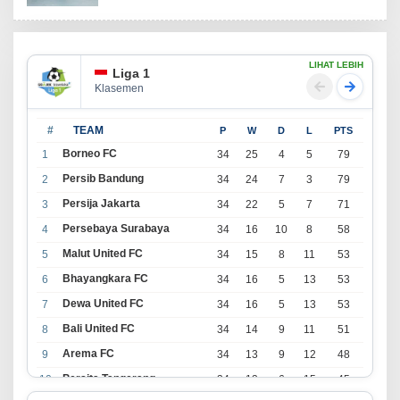
LIHAT LEBIH
Liga 1
Klasemen
#
TEAM
P
W
D
L
PTS
Borneo FC
1
34
25
4
5
79
Persib Bandung
2
34
24
7
3
79
Persija Jakarta
3
34
22
5
7
71
Persebaya Surabaya
4
34
16
10
8
58
Malut United FC
5
34
15
8
11
53
Bhayangkara FC
6
34
16
5
13
53
Dewa United FC
7
34
16
5
13
53
Bali United FC
8
34
14
9
11
51
Arema FC
9
34
13
9
12
48
Persita Tangerang
10
34
13
6
15
45