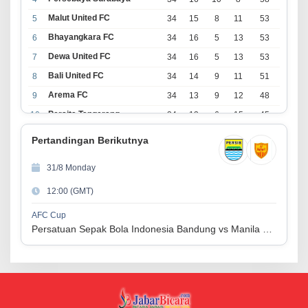
Malut United FC
5
34
15
8
11
53
Bhayangkara FC
6
34
16
5
13
53
Dewa United FC
7
34
16
5
13
53
Bali United FC
8
34
14
9
11
51
Arema FC
9
34
13
9
12
48
Persita Tangerang
10
34
13
6
15
45
PSIM Yogyakarta
11
34
11
12
11
45
Pertandingan Berikutnya
Persik Kediri
12
34
11
6
17
39
31/8 Monday
Persijap Jepara
13
34
9
9
16
36
12:00 (GMT)
Madura United FC
14
34
9
8
17
35
PSM Makassar
15
34
8
10
16
34
AFC Cup
Persatuan Sepak Bola Indonesia Bandung vs Manila Digger FC
Persis Solo
16
34
8
10
16
34
Semen Padang FC
17
34
5
5
24
20
PSBS Biak
18
34
4
6
24
18