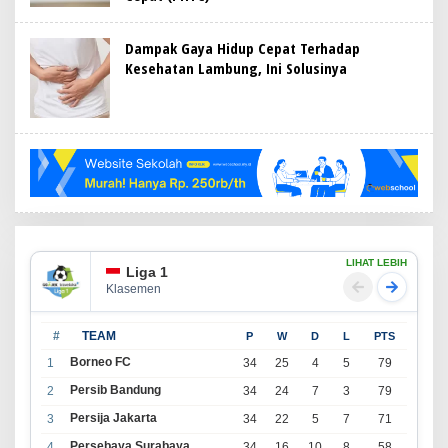
Dampak Gaya Hidup Cepat Terhadap
Kesehatan Lambung, Ini Solusinya
LIHAT LEBIH
Liga 1
Klasemen
#
TEAM
P
W
D
L
PTS
Borneo FC
1
34
25
4
5
79
Persib Bandung
2
34
24
7
3
79
Persija Jakarta
3
34
22
5
7
71
Persebaya Surabaya
4
34
16
10
8
58