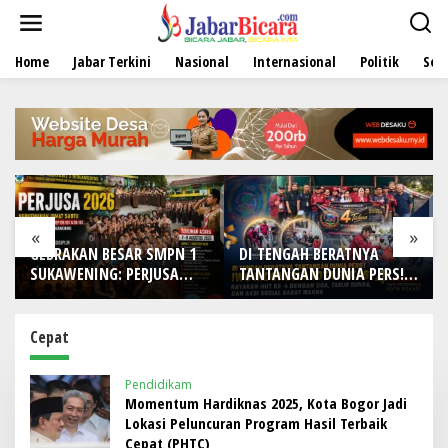
L
e
w
Home
Jabar Terkini
Nasional
Internasional
Politik
Sen
a
t
i
k
e
k
o
n
t
e
«
»
n
GEBRAKAN BESAR SMPN 1
DI TENGAH BERATNYA
SUKAWENING: PERJUSA
TANTANGAN DUNIA PERS!
2026 TEMPA KARAKTER,
IWO Indonesia Kota
DISIPLIN, DAN JIWA
Bekasi Rayakan HUT Ke-4
KEPANDUAN SISWA
dengan Doa, Tabur Bunga,
Cepat
dan Aksi Sosial Sarat
Makna
Pendidikam
Momentum Hardiknas 2025, Kota Bogor Jadi
Lokasi Peluncuran Program Hasil Terbaik
Cepat (PHTC)