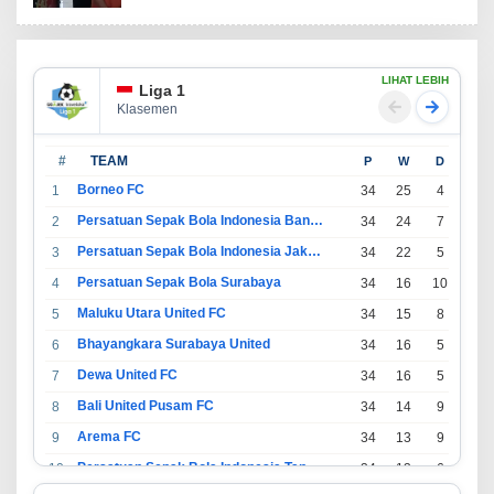
LIHAT LEBIH
Liga 1
Klasemen
#
TEAM
P
W
D
L
Borneo FC
1
34
25
4
5
Persatuan Sepak Bola Indonesia Bandung
2
34
24
7
3
Persatuan Sepak Bola Indonesia Jakarta
3
34
22
5
7
Persatuan Sepak Bola Surabaya
4
34
16
10
8
Maluku Utara United FC
5
34
15
8
11
Bhayangkara Surabaya United
6
34
16
5
13
Dewa United FC
7
34
16
5
13
Bali United Pusam FC
8
34
14
9
11
Arema FC
9
34
13
9
12
Persatuan Sepak Bola Indonesia Tangerang
10
34
13
6
15