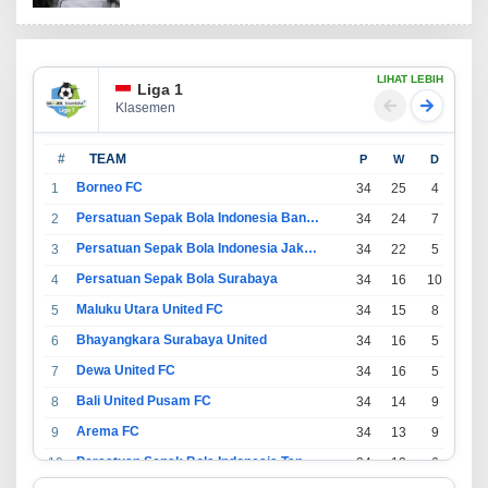
LIHAT LEBIH
Liga 1
Klasemen
#
TEAM
P
W
D
L
Borneo FC
1
34
25
4
5
Persatuan Sepak Bola Indonesia Bandung
2
34
24
7
3
Persatuan Sepak Bola Indonesia Jakarta
3
34
22
5
7
Persatuan Sepak Bola Surabaya
4
34
16
10
8
Maluku Utara United FC
5
34
15
8
11
Bhayangkara Surabaya United
6
34
16
5
13
Dewa United FC
7
34
16
5
13
Bali United Pusam FC
8
34
14
9
11
Arema FC
9
34
13
9
12
Persatuan Sepak Bola Indonesia Tangerang
10
34
13
6
15