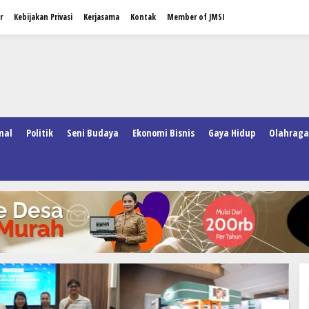
r
Kebijakan Privasi
Kerjasama
Kontak
Member of JMSI
nal
Politik
Seni Budaya
Ekonomi Bisnis
Gaya Hidup
Olahraga