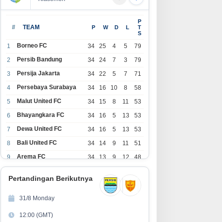
OS Retail untuk Solusi Kelola
UGC Jadi Andalan Baru
P
enjualan, Stok, dan Multi-
Marketer, Ini yang Perlu
#
TEAM
P
W
D
L
T
S
utlet
Diketahui Sebelum Ikut Tren Ini
Borneo FC
1
34
25
4
5
79
Persib Bandung
2
34
24
7
3
79
Persija Jakarta
3
34
22
5
7
71
Persebaya Surabaya
4
34
16
10
8
58
Malut United FC
5
34
15
8
11
53
Bhayangkara FC
6
34
16
5
13
53
Dewa United FC
7
34
16
5
13
53
Bali United FC
8
34
14
9
11
51
Arema FC
9
34
13
9
12
48
1
Persita Tangerang
34
13
6
15
45
0
Pertandingan Berikutnya
1
PSIM Yogyakarta
34
11
12
11
45
1
31/8 Monday
1
Persik Kediri
34
11
6
17
39
12:00 (GMT)
2