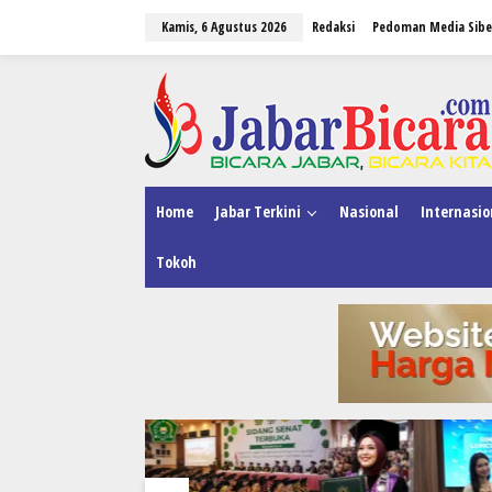
L
Kamis, 6 Agustus 2026
Redaksi
Pedoman Media Sibe
e
w
a
tutup
t
i
k
e
k
o
n
Home
Jabar Terkini
Nasional
Internasio
t
e
Tokoh
n