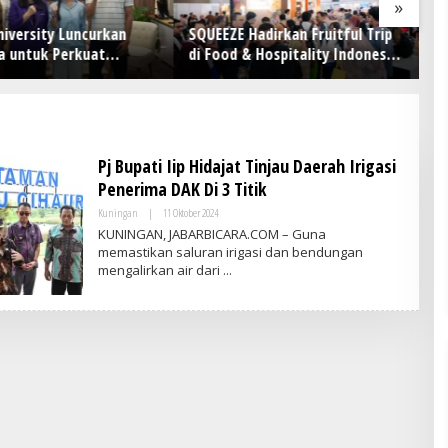
»
Hadirkan Fruitful Trip
Holding Perkebunan Nusantara
P
& Hospitality Indonesia
Perkuat Kolaborasi Global, PT
P
026: Wadah Kolaborasi
RPN Gelar IRRDB Socio-
O
nghubungkan Inovasi,
Economic Seminar 2026
man, dan Pertumbuhan
a
Pj Bupati Iip Hidajat Tinjau Daerah Irigasi
Penerima DAK Di 3 Titik
Kuningan
|
11 Oktober 2024
O
L
KUNINGAN, JABARBICARA.COM – Guna
E
memastikan saluran irigasi dan bendungan
H
mengalirkan air dari
A
D
M
I
N