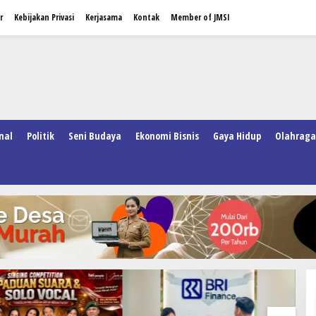
r
Kebijakan Privasi
Kerjasama
Kontak
Member of JMSI
nal
Politik
Seni Budaya
Ekonomi Bisnis
Gaya Hidup
Olahraga