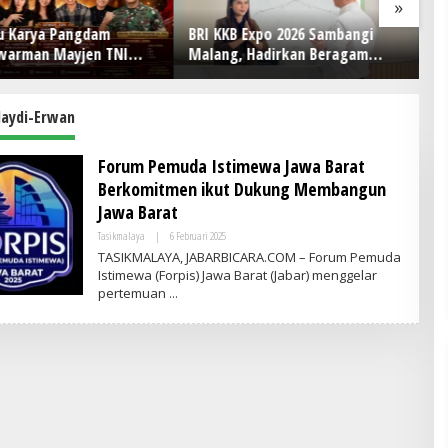
»
rya Pangdam
BRI KKB Expo 2026 Sambangi
BRI KK
man Mayjen TNI
Malang, Hadirkan Beragam
Utara
no Jadi Ikon
Promo Kendaraan dan
Berag
petition HUT Ke-81
Pembiayaan
Pembi
laydi-Erwan
Forum Pemuda Istimewa Jawa Barat
Berkomitmen ikut Dukung Membangun
Jawa Barat
Tasikmalaya
|
6 Februari 2025
O
L
TASIKMALAYA, JABARBICARA.COM – Forum Pemuda
E
Istimewa (Forpis) Jawa Barat (Jabar) menggelar
H
pertemuan
A
D
M
I
N