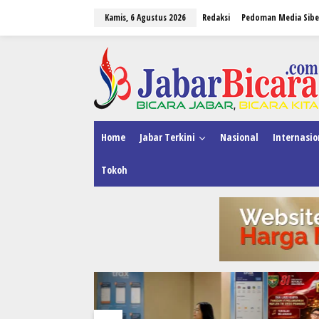
L
Kamis, 6 Agustus 2026
Redaksi
Pedoman Media Sibe
e
w
a
tutup
t
i
k
e
k
o
n
Home
Jabar Terkini
Nasional
Internasio
t
e
Tokoh
n