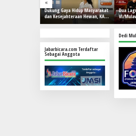
«
 Up Game
Dukung Gaya Hidup Masyarakat
Dua Lagu Ka
enipuan
dan Kesejahteraan Hewan, KAI
VI/Mulawar
Logistik Layani Lebih dari 90
Krido Pramo
Ribu Hewan Peliharaan pada
Singing Com
Semester I 2026
RI
Dedi Mu
Jabarbicara.com Terdaftar
Sebagai Anggota