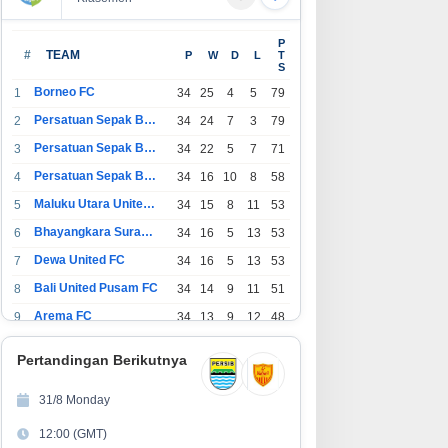
B Expo Hadir di Sumatera
Cara Tarik Tunai Tanpa Kartu di
P
, BRI Finance Tawarkan
neobank, Lewat ATM Berlogo
#
TEAM
P
W
D
L
T
S
am Keuntungan
PRIMA dan Indomaret
ayaan Kendaraan
Borneo FC
1
34
25
4
5
79
Persatuan Sepak Bola Indonesia Bandung
2
34
24
7
3
79
Persatuan Sepak Bola Indonesia Jakarta
3
34
22
5
7
71
Persatuan Sepak Bola Surabaya
4
34
16
10
8
58
Maluku Utara United FC
5
34
15
8
11
53
Bhayangkara Surabaya United
6
34
16
5
13
53
Dewa United FC
7
34
16
5
13
53
Bali United Pusam FC
8
34
14
9
11
51
Arema FC
9
34
13
9
12
48
1
Persatuan Sepak Bola Indonesia Tangerang
34
13
6
15
45
0
Pertandingan Berikutnya
1
PSIM Yogyakarta
34
11
12
11
45
1
31/8 Monday
1
Persatuan Sepakbola Indonesia Kediri
34
11
6
17
39
12:00 (GMT)
2