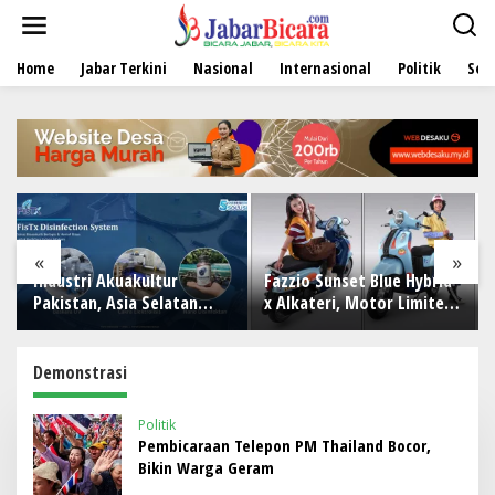
L
e
w
Home
Jabar Terkini
Nasional
Internasional
Politik
Sen
a
t
i
k
e
k
o
n
t
e
«
»
n
Industri Akuakultur
Fazzio Sunset Blue Hybrid
Pakistan, Asia Selatan
x Alkateri, Motor Limited
hingga Timur Tengah
Edition Buat Nyempurnain
Bersiap Terapkan Solusi
Look Retro-Future Lo
Terlengkap dari Indonesia
Demonstrasi
Politik
Pembicaraan Telepon PM Thailand Bocor,
Bikin Warga Geram