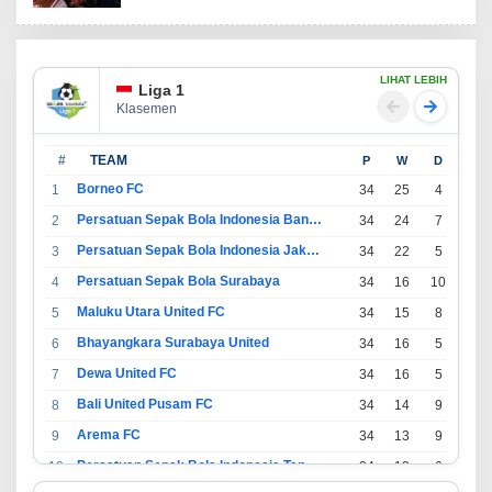
LIHAT LEBIH
Liga 1
Klasemen
#
TEAM
P
W
D
L
Borneo FC
1
34
25
4
5
Persatuan Sepak Bola Indonesia Bandung
2
34
24
7
3
Persatuan Sepak Bola Indonesia Jakarta
3
34
22
5
7
Persatuan Sepak Bola Surabaya
4
34
16
10
8
Maluku Utara United FC
5
34
15
8
11
Bhayangkara Surabaya United
6
34
16
5
13
Dewa United FC
7
34
16
5
13
Bali United Pusam FC
8
34
14
9
11
Arema FC
9
34
13
9
12
Persatuan Sepak Bola Indonesia Tangerang
10
34
13
6
15