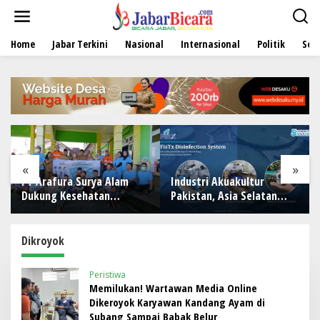
L
e
w
Home
Jabar Terkini
Nasional
Internasional
Politik
Sen
a
t
i
k
e
k
o
n
t
e
«
»
n
PT Arafura Surya Alam
Industri Akuakultur
Dukung Kesehatan
Pakistan, Asia Selatan
Masyarakat Lewat
hingga Timur Tengah
Khitanan Massal di
Bersiap Terapkan Solusi
Kotabunan
Terlengkap dari Indonesia
Dikroyok
Peristiwa
Memilukan! Wartawan Media Online
Dikeroyok Karyawan Kandang Ayam di
Subang Sampai Babak Belur