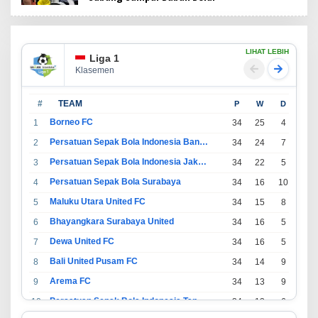
LIHAT LEBIH
Liga 1
Klasemen
#
TEAM
P
W
D
L
Borneo FC
1
34
25
4
5
Persatuan Sepak Bola Indonesia Bandung
2
34
24
7
3
Persatuan Sepak Bola Indonesia Jakarta
3
34
22
5
7
Persatuan Sepak Bola Surabaya
4
34
16
10
8
Maluku Utara United FC
5
34
15
8
11
Bhayangkara Surabaya United
6
34
16
5
13
Dewa United FC
7
34
16
5
13
Bali United Pusam FC
8
34
14
9
11
Arema FC
9
34
13
9
12
Persatuan Sepak Bola Indonesia Tangerang
10
34
13
6
15