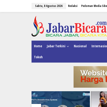
L
Sabtu, 8 Agustus 2026
Redaksi
Pedoman Media Sibe
e
w
a
tutup
t
i
k
e
k
o
n
Home
Jabar Terkini
Nasional
Internasio
t
e
Tokoh
n