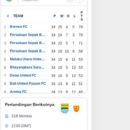
Lomba Foto LRT Hadirkan
Holding Perkebunan Nusantara
P
adiah Menarik, Ini Syaratnya
Dukung Penciptaan Lapangan
#
TEAM
P
W
D
L
T
S
Kerja, PTPN I Serap 15–20 Ribu
Pekerja di Pabrik Tembakau
Borneo FC
1
34
25
4
5
79
Persatuan Sepak Bola Indonesia Bandung
2
34
24
7
3
79
Persatuan Sepak Bola Indonesia Jakarta
3
34
22
5
7
71
Persatuan Sepak Bola Surabaya
4
34
16
10
8
58
Maluku Utara United FC
5
34
15
8
11
53
Bhayangkara Surabaya United
6
34
16
5
13
53
Dewa United FC
7
34
16
5
13
53
Bali United Pusam FC
8
34
14
9
11
51
Arema FC
9
34
13
9
12
48
1
Persatuan Sepak Bola Indonesia Tangerang
34
13
6
15
45
0
Pertandingan Berikutnya
1
PSIM Yogyakarta
34
11
12
11
45
1
31/8 Monday
1
Persatuan Sepakbola Indonesia Kediri
34
11
6
17
39
12:00 (GMT)
2