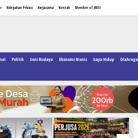
r
Kebijakan Privasi
Kerjasama
Kontak
Member of JMSI
nal
Politik
Seni Budaya
Ekonomi Bisnis
Gaya Hidup
Olahraga