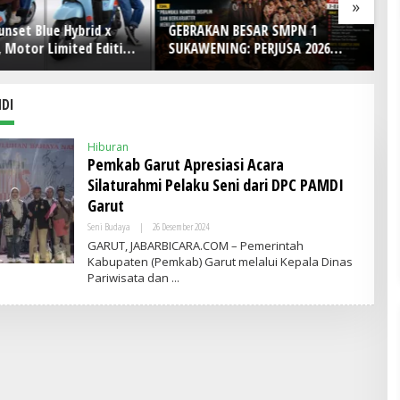
»
AN BESAR SMPN 1
DI TENGAH BERATNYA
NING: PERJUSA 2026
TANTANGAN DUNIA PERS! IWO
H
KARAKTER, DISIPLIN,
Indonesia Kota Bekasi Rayakan
WA KEPANDUAN SISWA
HUT Ke-4 dengan Doa, Tabur
Bunga, dan Aksi Sosial Sarat
DI
Makna
Hiburan
Pemkab Garut Apresiasi Acara
Silaturahmi Pelaku Seni dari DPC PAMDI
Garut
Seni Budaya
|
26 Desember 2024
O
L
GARUT, JABARBICARA.COM – Pemerintah
E
Kabupaten (Pemkab) Garut melalui Kepala Dinas
H
Pariwisata dan
A
D
M
I
N