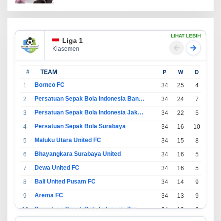
LIHAT LEBIH
Liga 1
Klasemen
#
TEAM
P
W
D
L
Borneo FC
1
34
25
4
5
Persatuan Sepak Bola Indonesia Bandung
2
34
24
7
3
Persatuan Sepak Bola Indonesia Jakarta
3
34
22
5
7
Persatuan Sepak Bola Surabaya
4
34
16
10
8
Maluku Utara United FC
5
34
15
8
11
Bhayangkara Surabaya United
6
34
16
5
13
Dewa United FC
7
34
16
5
13
Bali United Pusam FC
8
34
14
9
11
Arema FC
9
34
13
9
12
Persatuan Sepak Bola Indonesia Tangerang
10
34
13
6
15