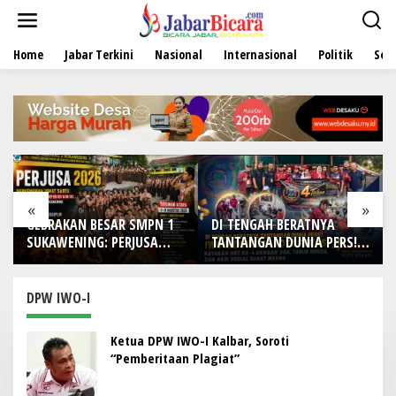
L
e
w
Home
Jabar Terkini
Nasional
Internasional
Politik
Sen
a
t
i
k
e
k
o
n
t
e
«
»
n
GEBRAKAN BESAR SMPN 1
DI TENGAH BERATNYA
SUKAWENING: PERJUSA
TANTANGAN DUNIA PERS!
2026 TEMPA KARAKTER,
IWO Indonesia Kota
DISIPLIN, DAN JIWA
Bekasi Rayakan HUT Ke-4
KEPANDUAN SISWA
dengan Doa, Tabur Bunga,
DPW IWO-I
dan Aksi Sosial Sarat
Makna
Ketua DPW IWO-I Kalbar, Soroti
“Pemberitaan Plagiat”