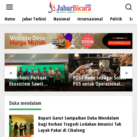
L
e
w
Home
Jabar Terkini
Nasional
Internasional
Politik
Sen
a
t
i
k
e
k
o
n
t
e
«
»
n
Sucofindo Perkuat
POST Hadir sebagai Solusi
Ekosistem Sawit
POS untuk Operasional
Berkelanjutan melalui
Restoran
Circular Economy
Duka mendalam
Bupati Garut Sampaikan Duka Mendalam
bagi Korban Tragedi Ledakan Amunisi Tak
Layak Pakai di Cibalong