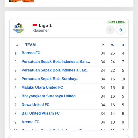
LIHAT LEBIH
Liga 1
Klasemen
#
TEAM
P
W
D
L
Borneo FC
1
34
25
4
5
Persatuan Sepak Bola Indonesia Bandung
2
34
24
7
3
Persatuan Sepak Bola Indonesia Jakarta
3
34
22
5
7
Persatuan Sepak Bola Surabaya
4
34
16
10
8
Maluku Utara United FC
5
34
15
8
11
Bhayangkara Surabaya United
6
34
16
5
13
Dewa United FC
7
34
16
5
13
Bali United Pusam FC
8
34
14
9
11
Arema FC
9
34
13
9
12
Persatuan Sepak Bola Indonesia Tangerang
10
34
13
6
15