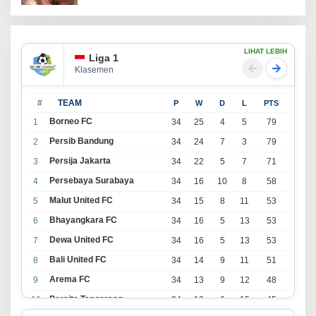
LIHAT LEBIH
Liga 1
Klasemen
#
TEAM
P
W
D
L
PTS
Borneo FC
1
34
25
4
5
79
Persib Bandung
2
34
24
7
3
79
Persija Jakarta
3
34
22
5
7
71
Persebaya Surabaya
4
34
16
10
8
58
Malut United FC
5
34
15
8
11
53
Bhayangkara FC
6
34
16
5
13
53
Dewa United FC
7
34
16
5
13
53
Bali United FC
8
34
14
9
11
51
Arema FC
9
34
13
9
12
48
Persita Tangerang
10
34
13
6
15
45