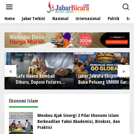
L
e
w
Home
Jabar Terkini
Nasional
Internasional
Politik
Sen
a
t
i
k
e
k
o
n
t
e
«
»
n
Safe Haven Kembali
Jabar Jawara Ekspor 2026
Diburu, Dupoin Futures
Buka Peluang UMKM Garut
Prediksi Harga Emas
Tembus Pasar
(XAUUSD) Menguat
Internasional
Ekonomi Islam
Menkeu Ajak Sinergi 3 Pilar Ekonomi Islam
Berkeadilan Yakni Akademisi, Birokrat, dan
Praktisi