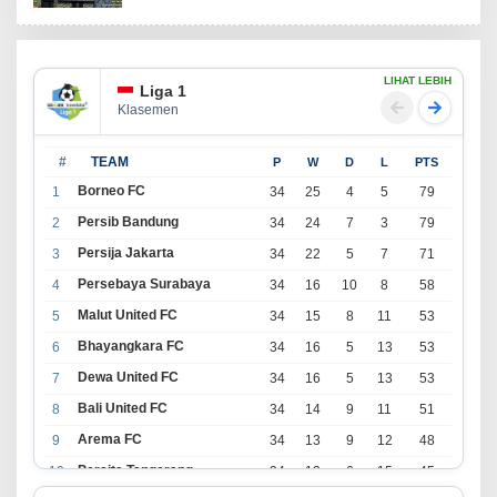
LIHAT LEBIH
Liga 1
Klasemen
#
TEAM
P
W
D
L
PTS
Borneo FC
1
34
25
4
5
79
Persib Bandung
2
34
24
7
3
79
Persija Jakarta
3
34
22
5
7
71
Persebaya Surabaya
4
34
16
10
8
58
Malut United FC
5
34
15
8
11
53
Bhayangkara FC
6
34
16
5
13
53
Dewa United FC
7
34
16
5
13
53
Bali United FC
8
34
14
9
11
51
Arema FC
9
34
13
9
12
48
Persita Tangerang
10
34
13
6
15
45