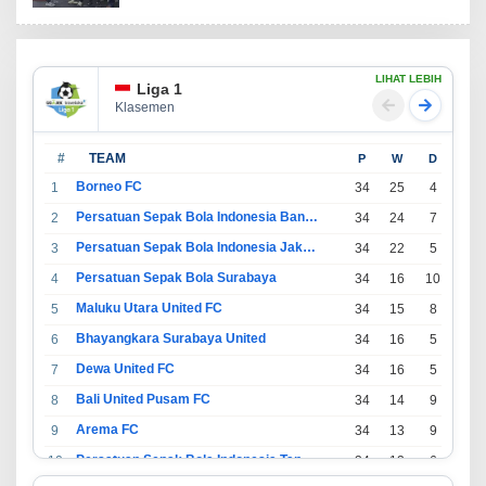
LIHAT LEBIH
Liga 1
Klasemen
#
TEAM
P
W
D
L
Borneo FC
1
34
25
4
5
Persatuan Sepak Bola Indonesia Bandung
2
34
24
7
3
Persatuan Sepak Bola Indonesia Jakarta
3
34
22
5
7
Persatuan Sepak Bola Surabaya
4
34
16
10
8
Maluku Utara United FC
5
34
15
8
11
Bhayangkara Surabaya United
6
34
16
5
13
Dewa United FC
7
34
16
5
13
Bali United Pusam FC
8
34
14
9
11
Arema FC
9
34
13
9
12
Persatuan Sepak Bola Indonesia Tangerang
10
34
13
6
15