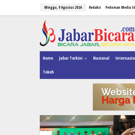
L
Minggu, 9 Agustus 2026
Redaksi
Pedoman Media Si
e
w
a
tutup
t
i
k
e
k
o
n
Home
Jabar Terkini
Nasional
Internasio
t
e
Tokoh
n