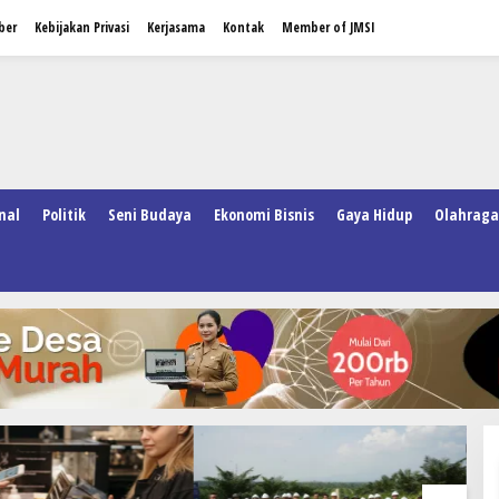
ber
Kebijakan Privasi
Kerjasama
Kontak
Member of JMSI
nal
Politik
Seni Budaya
Ekonomi Bisnis
Gaya Hidup
Olahraga