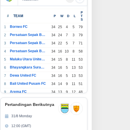
erawatan LRT Jabodebek
PT Arafura Surya Alam Dukung
P
erlangsung Saat Malam, Tim
Kesehatan Masyarakat Lewat
#
TEAM
P
W
D
L
T
S
sehatan Jaga Kondisi Petugas
Khitanan Massal di Kotabunan
Borneo FC
1
34
25
4
5
79
Persatuan Sepak Bola Indonesia Bandung
2
34
24
7
3
79
Persatuan Sepak Bola Indonesia Jakarta
3
34
22
5
7
71
Persatuan Sepak Bola Surabaya
4
34
16
10
8
58
Maluku Utara United FC
5
34
15
8
11
53
Bhayangkara Surabaya United
6
34
16
5
13
53
Dewa United FC
7
34
16
5
13
53
Bali United Pusam FC
8
34
14
9
11
51
Arema FC
9
34
13
9
12
48
1
Persatuan Sepak Bola Indonesia Tangerang
34
13
6
15
45
0
Pertandingan Berikutnya
1
PSIM Yogyakarta
34
11
12
11
45
1
31/8 Monday
1
Persatuan Sepakbola Indonesia Kediri
34
11
6
17
39
12:00 (GMT)
2