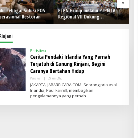
»
ir sebagai Solusi POS
PTPN Group melalui PTPN IV
P
perasional Restoran
Regional VII Dukung
B
Peningkatan Kompetensi
Ke
Aparatur Perkebunan Lewat
Pelatihan Avenza Maps di Way
injani
Kanan
Peristiwa
Cerita Pendaki Irlandia Yang Pernah
Terjatuh di Gunung Rinjani, Begini
Caranya Bertahan Hidup
Peristiwa
|
29 Juni 2025
O
L
JAKARTA, JABARBICARA.COM- Seorang pria asal
E
Irlandia, Paul Farrell, membagikan
H
pengalamannya yang pernah
A
D
M
I
N