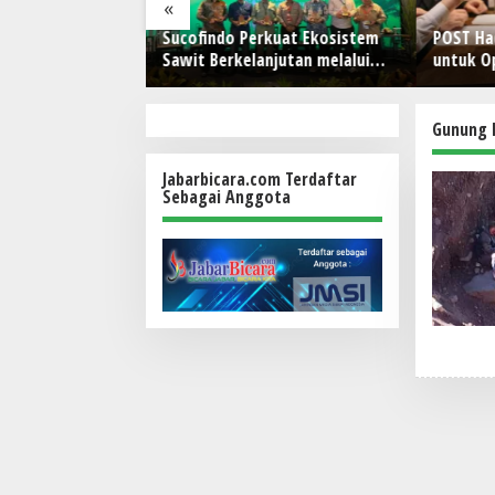
«
anan Pangan dan
Sucofindo Perkuat Ekosistem
POST Had
l, Presiden
Sawit Berkelanjutan melalui
untuk O
 Hilirisasi
Circular Economy
 I (Persero),
rkebunan
Gunung R
Jabarbicara.com Terdaftar
Sebagai Anggota