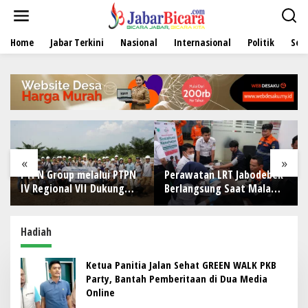
L
e
w
Home
Jabar Terkini
Nasional
Internasional
Politik
Sen
a
t
i
k
e
k
o
n
t
e
«
»
n
PTPN Group melalui PTPN
Perawatan LRT Jabodebek
IV Regional VII Dukung
Berlangsung Saat Malam,
Peningkatan Kompetensi
Tim Kesehatan Jaga
Aparatur Perkebunan
Kondisi Petugas
Lewat Pelatihan Avenza
Hadiah
Maps di Way Kanan
Ketua Panitia Jalan Sehat GREEN WALK PKB
Party, Bantah Pemberitaan di Dua Media
Online