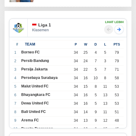
LIHAT LEBIH
Liga 1
Klasemen
#
TEAM
P
W
D
L
PTS
Borneo FC
1
34
25
4
5
79
Persib Bandung
2
34
24
7
3
79
Persija Jakarta
3
34
22
5
7
71
Persebaya Surabaya
4
34
16
10
8
58
Malut United FC
5
34
15
8
11
53
Bhayangkara FC
6
34
16
5
13
53
Dewa United FC
7
34
16
5
13
53
Bali United FC
8
34
14
9
11
51
Arema FC
9
34
13
9
12
48
Persita Tangerang
10
34
13
6
15
45