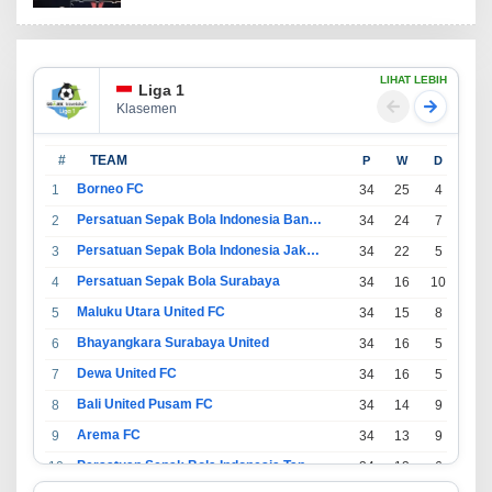
LIHAT LEBIH
Liga 1
Klasemen
#
TEAM
P
W
D
L
Borneo FC
1
34
25
4
5
Persatuan Sepak Bola Indonesia Bandung
2
34
24
7
3
Persatuan Sepak Bola Indonesia Jakarta
3
34
22
5
7
Persatuan Sepak Bola Surabaya
4
34
16
10
8
Maluku Utara United FC
5
34
15
8
11
Bhayangkara Surabaya United
6
34
16
5
13
Dewa United FC
7
34
16
5
13
Bali United Pusam FC
8
34
14
9
11
Arema FC
9
34
13
9
12
Persatuan Sepak Bola Indonesia Tangerang
10
34
13
6
15