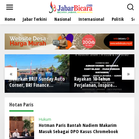
L
e
w
Home
Jabar Terkini
Nasional
Internasional
Politik
Sen
a
t
i
k
e
k
o
n
t
e
«
»
n
Hadirkan BRIF Sunday Auto
Rayakan 10 Tahun
Corner, BRI Finance
Perjalanan, Inspire
Mudahkan Warga Bali
Artistry Hadirkan Block
Wujudkan Mobil Impian
Party Terbesar di Jakarta
Hotan Paris
Hukum
Hotman Paris Bantah Nadiem Makarim
Masuk Sebagai DPO Kasus Chromebook