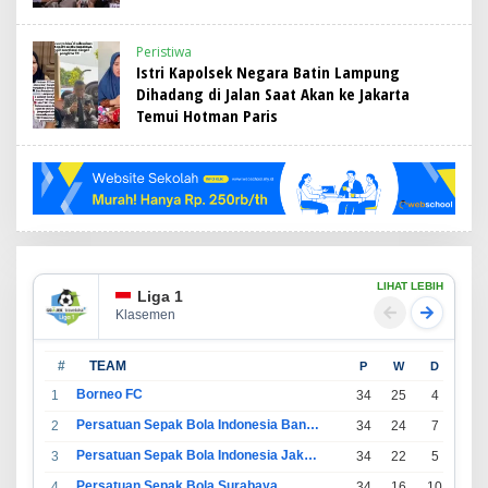
Peristiwa
Istri Kapolsek Negara Batin Lampung
Dihadang di Jalan Saat Akan ke Jakarta
Temui Hotman Paris
LIHAT LEBIH
Liga 1
Klasemen
#
TEAM
P
W
D
L
Borneo FC
1
34
25
4
5
Persatuan Sepak Bola Indonesia Bandung
2
34
24
7
3
Persatuan Sepak Bola Indonesia Jakarta
3
34
22
5
7
Persatuan Sepak Bola Surabaya
4
34
16
10
8