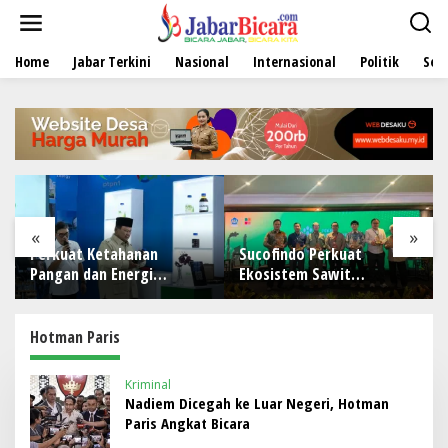
L
e
w
Home
Jabar Terkini
Nasional
Internasional
Politik
Sen
a
t
i
k
e
k
o
n
t
e
«
»
n
n
Sucofindo Perkuat
POST Hadir sebagai Sol
Ekosistem Sawit
POS untuk Operasional
Berkelanjutan melalui
Restoran
irisasi
Circular Economy
Hotman Paris
ding
tara
Kriminal
Nadiem Dicegah ke Luar Negeri, Hotman
Paris Angkat Bicara