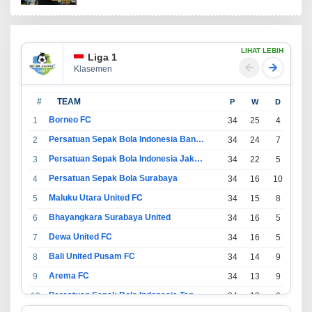
LIHAT LEBIH
Liga 1
Klasemen
#
TEAM
P
W
D
L
Borneo FC
1
34
25
4
5
Persatuan Sepak Bola Indonesia Bandung
2
34
24
7
3
Persatuan Sepak Bola Indonesia Jakarta
3
34
22
5
7
Persatuan Sepak Bola Surabaya
4
34
16
10
8
Maluku Utara United FC
5
34
15
8
11
Bhayangkara Surabaya United
6
34
16
5
13
Dewa United FC
7
34
16
5
13
Bali United Pusam FC
8
34
14
9
11
Arema FC
9
34
13
9
12
Persatuan Sepak Bola Indonesia Tangerang
10
34
13
6
15