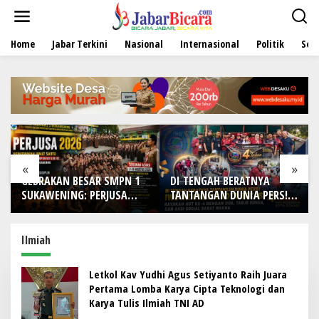
L
e
w
Home
Jabar Terkini
Nasional
Internasional
Politik
Sen
a
t
i
k
e
k
o
n
t
e
«
»
n
GEBRAKAN BESAR SMPN 1
DI TENGAH BERATNYA
SUKAWENING: PERJUSA
TANTANGAN DUNIA PERS!
2026 TEMPA KARAKTER,
IWO Indonesia Kota
DISIPLIN, DAN JIWA
Bekasi Rayakan HUT Ke-4
KEPANDUAN SISWA
dengan Doa, Tabur Bunga,
Ilmiah
dan Aksi Sosial Sarat
Makna
Letkol Kav Yudhi Agus Setiyanto Raih Juara
Pertama Lomba Karya Cipta Teknologi dan
Karya Tulis Ilmiah TNI AD