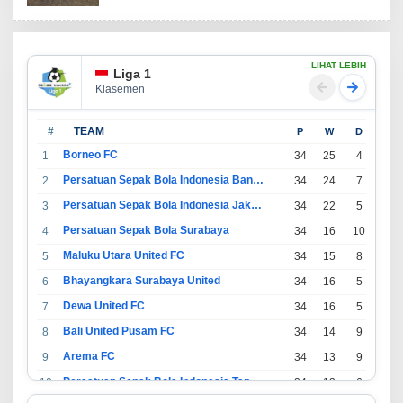
LIHAT LEBIH
Liga 1
Klasemen
#
TEAM
P
W
D
L
Borneo FC
1
34
25
4
5
Persatuan Sepak Bola Indonesia Bandung
2
34
24
7
3
Persatuan Sepak Bola Indonesia Jakarta
3
34
22
5
7
Persatuan Sepak Bola Surabaya
4
34
16
10
8
Maluku Utara United FC
5
34
15
8
11
Bhayangkara Surabaya United
6
34
16
5
13
Dewa United FC
7
34
16
5
13
Bali United Pusam FC
8
34
14
9
11
Arema FC
9
34
13
9
12
Persatuan Sepak Bola Indonesia Tangerang
10
34
13
6
15