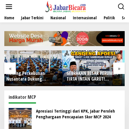
L
e
w
Home
Jabar Terkini
Nasional
Internasional
Politik
Sen
a
t
i
k
e
k
o
n
t
e
«
»
n
GEBRAKAN BESAR PERUMDA
Holding Perkebunan
TIRTA INTAN GARUT!
Nusantara Dukung Kampu
Gandeng APDESI, Target
Berbasis Perkebunan, Arya
–20
4.000 Sambungan Rumah
Sandhiyudha Jadi
Demi Wujudkan Akses Air
Mahasiswa Angkatan
indikator MCP
Bersih untuk Masyarakat
Pertama Magister ITSI
Apresiasi Tertinggi dari KPK, Jabar Peroleh
Penghargaan Pencapaian Skor MCP 2024