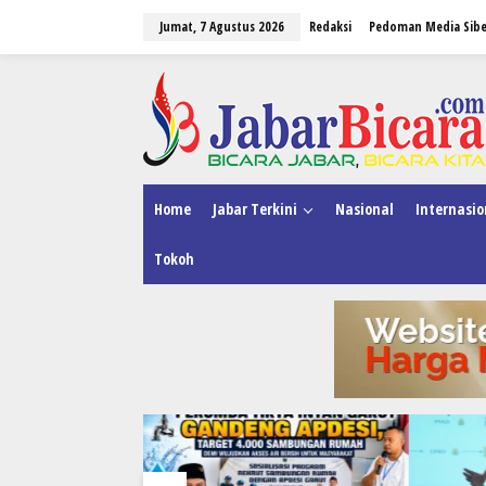
L
Jumat, 7 Agustus 2026
Redaksi
Pedoman Media Sibe
e
w
a
tutup
t
i
k
e
k
o
n
Home
Jabar Terkini
Nasional
Internasio
t
e
Tokoh
n