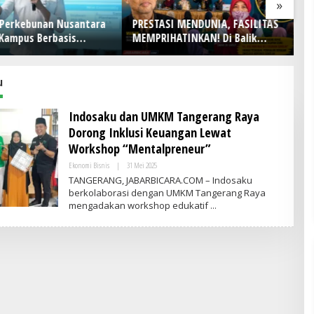
»
 Perkebunan Nusantara
PRESTASI MENDUNIA, FASILITAS
J
Kampus Berbasis
MEMPRIHATINKAN! Di Balik
0
nan, Arya Sandhiyudha
Gemilangnya SMAN 26 Garut,
G
hasiswa Angkatan
Lapangan Hoki Rusak, Masjid
S
 Magister ITSI
Tak Lagi Mampu Tampung
HU
u
Jamaah, Penjualan Seragam
Ikut Jadi Sorotan
Indosaku dan UMKM Tangerang Raya
Dorong Inklusi Keuangan Lewat
Workshop “Mentalpreneur”
Ekonomi Bisnis
|
31 Mei 2025
O
L
TANGERANG, JABARBICARA.COM – Indosaku
E
berkolaborasi dengan UMKM Tangerang Raya
H
mengadakan workshop edukatif
V
R
I
T
I
M
E
S
I
N
D
O