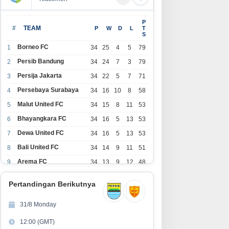
UMAT BERKAH PENUH AKSI! RW
Hadirkan BRIF Sunday Auto
P
9 Kampung Negla Buktikan
Corner, BRI Finance Mudahkan
#
TEAM
P
W
D
L
T
S
otong Royong Bukan Sekadar
Warga Bali Wujudkan Mobil
logan, Warga Bersatu Sambut
Impian
Borneo FC
1
34
25
4
5
79
T RI ke-81
Persib Bandung
2
34
24
7
3
79
Persija Jakarta
3
34
22
5
7
71
Persebaya Surabaya
4
34
16
10
8
58
Malut United FC
5
34
15
8
11
53
Bhayangkara FC
6
34
16
5
13
53
Dewa United FC
7
34
16
5
13
53
Bali United FC
8
34
14
9
11
51
Arema FC
9
34
13
9
12
48
1
Persita Tangerang
34
13
6
15
45
0
Pertandingan Berikutnya
1
PSIM Yogyakarta
34
11
12
11
45
1
31/8 Monday
1
Persik Kediri
34
11
6
17
39
12:00 (GMT)
2