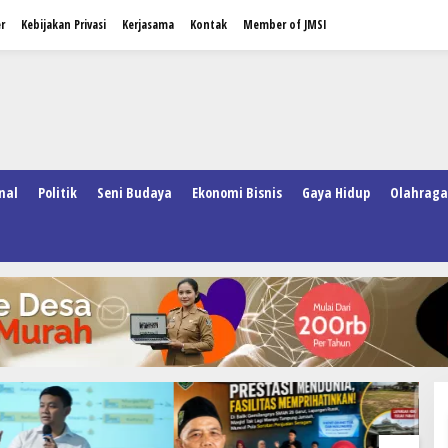
r
Kebijakan Privasi
Kerjasama
Kontak
Member of JMSI
nal
Politik
Seni Budaya
Ekonomi Bisnis
Gaya Hidup
Olahraga