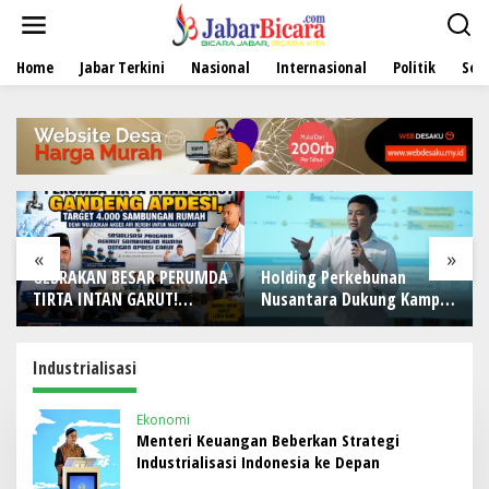
L
e
w
Home
Jabar Terkini
Nasional
Internasional
Politik
Sen
a
t
i
k
e
k
o
n
t
e
«
»
n
GEBRAKAN BESAR PERUMDA
Holding Perkebunan
TIRTA INTAN GARUT!
Nusantara Dukung Kampus
Gandeng APDESI, Target
Berbasis Perkebunan, Arya
4.000 Sambungan Rumah
Sandhiyudha Jadi
Demi Wujudkan Akses Air
Mahasiswa Angkatan
Industrialisasi
Bersih untuk Masyarakat
Pertama Magister ITSI
Ekonomi
Menteri Keuangan Beberkan Strategi
Industrialisasi Indonesia ke Depan