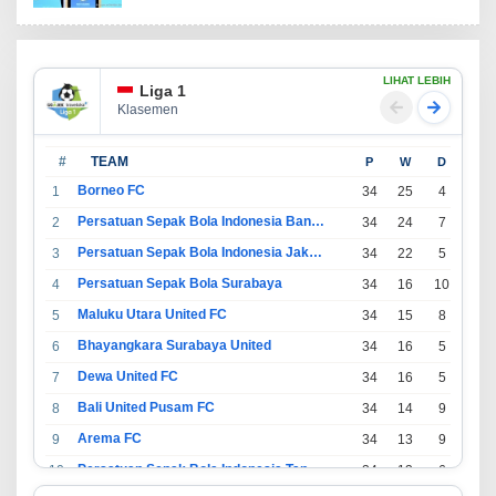
LIHAT LEBIH
Liga 1
Klasemen
#
TEAM
P
W
D
L
Borneo FC
1
34
25
4
5
Persatuan Sepak Bola Indonesia Bandung
2
34
24
7
3
Persatuan Sepak Bola Indonesia Jakarta
3
34
22
5
7
Persatuan Sepak Bola Surabaya
4
34
16
10
8
Maluku Utara United FC
5
34
15
8
11
Bhayangkara Surabaya United
6
34
16
5
13
Dewa United FC
7
34
16
5
13
Bali United Pusam FC
8
34
14
9
11
Arema FC
9
34
13
9
12
Persatuan Sepak Bola Indonesia Tangerang
10
34
13
6
15