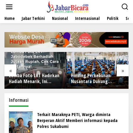
L
e
w
Home
Jabar Terkini
Nasional
Internasional
Politik
Sen
a
t
i
k
e
k
o
n
t
e
«
»
n
Lomba Foto LRT Hadirkan
Holding Perkebunan
Hadiah Menarik, Ini
Nusantara Dukung
Syaratnya
Penciptaan Lapangan
Kerja, PTPN I Serap 15–20
Ribu Pekerja di Pabrik
Informasi
Tembakau
Terkait Maraknya PETI, Warga diminta
Berperan Aktif Memberi informasi kepada
Polres Sukabumi