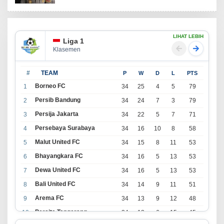
LIHAT LEBIH
Liga 1
Klasemen
#
TEAM
P
W
D
L
PTS
Borneo FC
1
34
25
4
5
79
Persib Bandung
2
34
24
7
3
79
Persija Jakarta
3
34
22
5
7
71
Persebaya Surabaya
4
34
16
10
8
58
Malut United FC
5
34
15
8
11
53
Bhayangkara FC
6
34
16
5
13
53
Dewa United FC
7
34
16
5
13
53
Bali United FC
8
34
14
9
11
51
Arema FC
9
34
13
9
12
48
Persita Tangerang
10
34
13
6
15
45