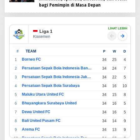
bagi Pemimpin di Masa Depan
LIHAT LEBIH
Liga 1
Klasemen
#
TEAM
P
W
D
L
Borneo FC
1
34
25
4
5
Persatuan Sepak Bola Indonesia Bandung
2
34
24
7
3
Persatuan Sepak Bola Indonesia Jakarta
3
34
22
5
7
Persatuan Sepak Bola Surabaya
4
34
16
10
8
Maluku Utara United FC
5
34
15
8
11
Bhayangkara Surabaya United
6
34
16
5
13
Dewa United FC
7
34
16
5
13
Bali United Pusam FC
8
34
14
9
11
Arema FC
9
34
13
9
12
Persatuan Sepak Bola Indonesia Tangerang
10
34
13
6
15