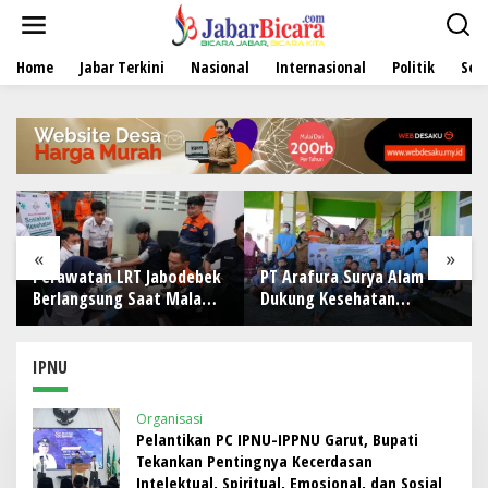
L
e
w
Home
Jabar Terkini
Nasional
Internasional
Politik
Sen
a
t
i
k
e
k
o
n
t
e
«
»
n
Perawatan LRT Jabodebek
PT Arafura Surya Alam
Berlangsung Saat Malam,
Dukung Kesehatan
Tim Kesehatan Jaga
Masyarakat Lewat
Kondisi Petugas
Khitanan Massal di
Kotabunan
IPNU
Organisasi
Pelantikan PC IPNU-IPPNU Garut, Bupati
Tekankan Pentingnya Kecerdasan
Intelektual, Spiritual, Emosional, dan Sosial