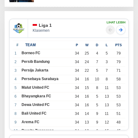
LIHAT LEBIH
Liga 1
Klasemen
#
TEAM
P
W
D
L
PTS
Borneo FC
1
34
25
4
5
79
Persib Bandung
2
34
24
7
3
79
Persija Jakarta
3
34
22
5
7
71
Persebaya Surabaya
4
34
16
10
8
58
Malut United FC
5
34
15
8
11
53
Bhayangkara FC
6
34
16
5
13
53
Dewa United FC
7
34
16
5
13
53
Bali United FC
8
34
14
9
11
51
Arema FC
9
34
13
9
12
48
Persita Tangerang
10
34
13
6
15
45