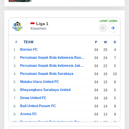
LIHAT LEBIH
Liga 1
Klasemen
#
TEAM
P
W
D
L
Borneo FC
1
34
25
4
5
Persatuan Sepak Bola Indonesia Bandung
2
34
24
7
3
Persatuan Sepak Bola Indonesia Jakarta
3
34
22
5
7
Persatuan Sepak Bola Surabaya
4
34
16
10
8
Maluku Utara United FC
5
34
15
8
11
Bhayangkara Surabaya United
6
34
16
5
13
Dewa United FC
7
34
16
5
13
Bali United Pusam FC
8
34
14
9
11
Arema FC
9
34
13
9
12
Persatuan Sepak Bola Indonesia Tangerang
10
34
13
6
15