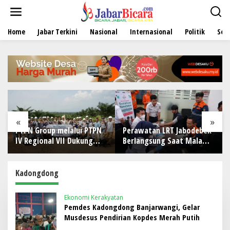
L
e
w
Home
Jabar Terkini
Nasional
Internasional
Politik
Sen
a
t
i
k
e
k
o
n
t
e
«
»
n
elalui PTPN
Perawatan LRT Jabodebek
PT Arafura Surya
II Dukung
Berlangsung Saat Malam,
Dukung Kesehata
 Kompetensi
Tim Kesehatan Jaga
Masyarakat Lewa
kebunan
Kondisi Petugas
Khitanan Massal d
han Avenza
Kotabunan
Kadongdong
 Kanan
Ekonomi Kerakyatan
Pemdes Kadongdong Banjarwangi, Gelar
Musdesus Pendirian Kopdes Merah Putih