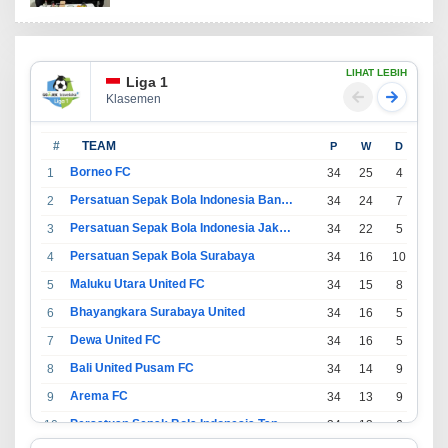
LIHAT LEBIH
Liga 1
Klasemen
#
TEAM
P
W
D
L
Borneo FC
1
34
25
4
5
Persatuan Sepak Bola Indonesia Bandung
2
34
24
7
3
Persatuan Sepak Bola Indonesia Jakarta
3
34
22
5
7
Persatuan Sepak Bola Surabaya
4
34
16
10
8
Maluku Utara United FC
5
34
15
8
11
Bhayangkara Surabaya United
6
34
16
5
13
Dewa United FC
7
34
16
5
13
Bali United Pusam FC
8
34
14
9
11
Arema FC
9
34
13
9
12
Persatuan Sepak Bola Indonesia Tangerang
10
34
13
6
15