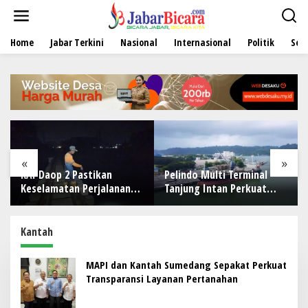
L
e
w
Home
Jabar Terkini
Nasional
Internasional
Politik
Sen
a
t
i
k
e
k
o
n
t
e
«
»
n
KAI Daop 2 Pastikan
Pelindo Multi Terminal
H
Keselamatan Perjalanan
Tanjung Intan Perkuat
K
Kereta Api Usai Gempa
Kinerja Operasional
T
Pangandaran
Pelabuhan
C
Kantah
MAPI dan Kantah Sumedang Sepakat Perkuat
Transparansi Layanan Pertanahan