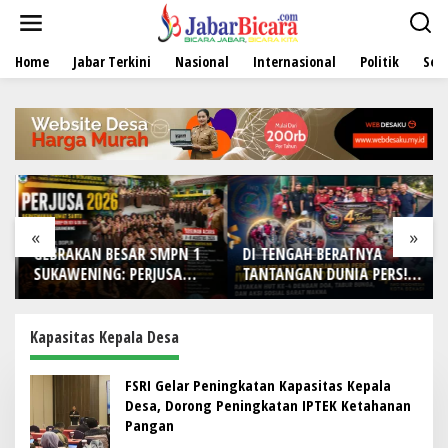
L
e
w
Home
Jabar Terkini
Nasional
Internasional
Politik
Sen
a
t
i
k
e
k
o
n
t
e
«
»
n
GEBRAKAN BESAR SMPN 1
DI TENGAH BERATNYA
SUKAWENING: PERJUSA
TANTANGAN DUNIA PERS!
2026 TEMPA KARAKTER,
IWO Indonesia Kota
DISIPLIN, DAN JIWA
Bekasi Rayakan HUT Ke-4
KEPANDUAN SISWA
dengan Doa, Tabur Bunga,
Kapasitas Kepala Desa
dan Aksi Sosial Sarat
Makna
FSRI Gelar Peningkatan Kapasitas Kepala
Desa, Dorong Peningkatan IPTEK Ketahanan
Pangan