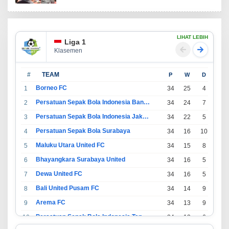
LIHAT LEBIH
Liga 1
Klasemen
#
TEAM
P
W
D
L
Borneo FC
1
34
25
4
5
Persatuan Sepak Bola Indonesia Bandung
2
34
24
7
3
Persatuan Sepak Bola Indonesia Jakarta
3
34
22
5
7
Persatuan Sepak Bola Surabaya
4
34
16
10
8
Maluku Utara United FC
5
34
15
8
11
Bhayangkara Surabaya United
6
34
16
5
13
Dewa United FC
7
34
16
5
13
Bali United Pusam FC
8
34
14
9
11
Arema FC
9
34
13
9
12
Persatuan Sepak Bola Indonesia Tangerang
10
34
13
6
15