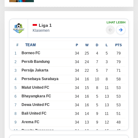
LIHAT LEBIH
Liga 1
Klasemen
#
TEAM
P
W
D
L
PTS
Borneo FC
1
34
25
4
5
79
Persib Bandung
2
34
24
7
3
79
Persija Jakarta
3
34
22
5
7
71
Persebaya Surabaya
4
34
16
10
8
58
Malut United FC
5
34
15
8
11
53
Bhayangkara FC
6
34
16
5
13
53
Dewa United FC
7
34
16
5
13
53
Bali United FC
8
34
14
9
11
51
Arema FC
9
34
13
9
12
48
Persita Tangerang
10
34
13
6
15
45