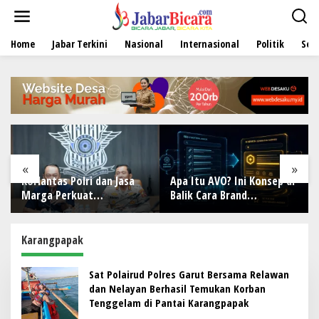
L
e
w
Home
Jabar Terkini
Nasional
Internasional
Politik
Sen
a
t
i
k
e
k
o
n
t
e
«
»
n
tas Polri dan Jasa
Apa Itu AVO? Ini Konsep di
DI TENGA
 Perkuat
Balik Cara Brand
BUDAYA MO
rasi, Bahas
Direkomendasikan AI
Wanamekar
lisasi, Nataru
Generasi P
a Penertiban ODOL
Menjaga W
Karangpapak
dari Ruang
Sat Polairud Polres Garut Bersama Relawan
dan Nelayan Berhasil Temukan Korban
Tenggelam di Pantai Karangpapak