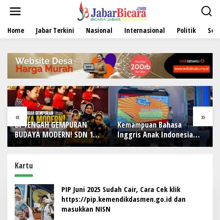
L
e
w
Home
Jabar Terkini
Nasional
Internasional
Politik
Sen
a
t
i
k
e
k
o
n
t
e
«
»
n
DI TENGAH GEMPURAN
Kemampuan Bahasa
Acc
BUDAYA MODERN! SDN 1
Inggris Anak Indonesia
Sof
Wanamekar Lahirkan
Masih Menjadi Tantangan,
Mod
Generasi Penari Sunda,
Pendekatan Pembelajaran
Menjaga Warisan Leluhur
Dinilai Perlu Berubah
Kartu
dari Ruang Kelas
PIP Juni 2025 Sudah Cair, Cara Cek klik
https://pip.kemendikdasmen.go.id dan
masukkan NISN