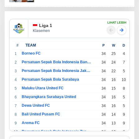
LIHAT LEBIH
Liga 1
Klasemen
#
TEAM
P
W
D
L
Borneo FC
1
34
25
4
5
Persatuan Sepak Bola Indonesia Bandung
2
34
24
7
3
Persatuan Sepak Bola Indonesia Jakarta
3
34
22
5
7
Persatuan Sepak Bola Surabaya
4
34
16
10
8
Maluku Utara United FC
5
34
15
8
11
Bhayangkara Surabaya United
6
34
16
5
13
Dewa United FC
7
34
16
5
13
Bali United Pusam FC
8
34
14
9
11
Arema FC
9
34
13
9
12
Persatuan Sepak Bola Indonesia Tangerang
10
34
13
6
15