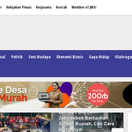
r
Kebijakan Privasi
Kerjasama
Kontak
Member of JMSI
nal
Politik
Seni Budaya
Ekonomi Bisnis
Gaya Hidup
Olahraga