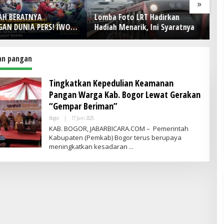
»
AH BERATNYA
Lomba Foto LRT Hadirkan
H
AN DUNIA PERS! IWO
Hadiah Menarik, Ini Syaratnya
D
ia Kota Bekasi Rayakan
Ke
4 dengan Doa, Tabur
Pe
an Aksi Sosial Sarat
n pangan
Tingkatkan Kepedulian Keamanan
Pangan Warga Kab. Bogor Lewat Gerakan
“Gempar Beriman”
Bogor
|
17 Juni 2025
O
L
KAB. BOGOR, JABARBICARA.COM – Pemerintah
E
Kabupaten (Pemkab) Bogor terus berupaya
H
meningkatkan kesadaran
A
D
M
I
N