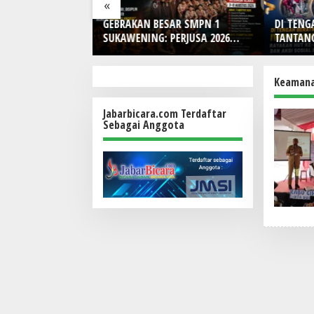
«
Blue Hybrid x
GEBRAKAN BESAR SMPN 1
DI TENG
r Limited Edition
SUKAWENING: PERJUSA 2026
TANTANG
ain Look Retro-
TEMPA KARAKTER, DISIPLIN,
Indones
DAN JIWA KEPANDUAN SISWA
HUT Ke-
Bunga, d
Keamana
Makna
Jabarbicara.com Terdaftar
Sebagai Anggota