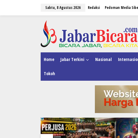
L
Sabtu, 8 Agustus 2026
Redaksi
Pedoman Media Sibe
e
w
a
tutup
t
i
k
e
k
o
n
Home
Jabar Terkini
Nasional
Internasio
t
e
Tokoh
n