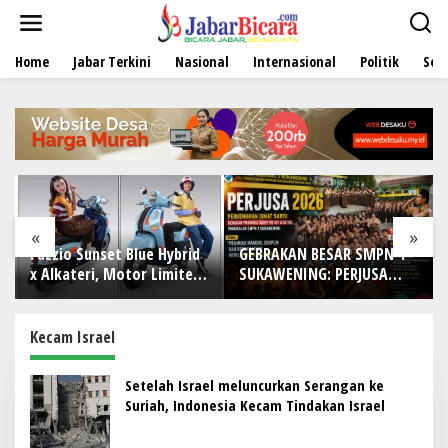
L
e
w
Home
Jabar Terkini
Nasional
Internasional
Politik
Sen
a
t
i
k
e
k
o
n
t
e
«
»
n
 Sunset Blue Hybrid
GEBRAKAN BESAR SMPN 1
DI TENGAH
teri, Motor Limited
SUKAWENING: PERJUSA
TANTANGAN
on Buat Nyempurnain
2026 TEMPA KARAKTER,
IWO Indon
Retro-Future Lo
DISIPLIN, DAN JIWA
Bekasi Ray
KEPANDUAN SISWA
dengan Doa
Kecam Israel
dan Aksi S
Makna
Setelah Israel meluncurkan Serangan ke
Suriah, Indonesia Kecam Tindakan Israel