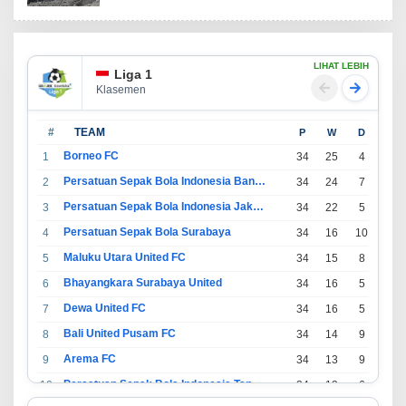
LIHAT LEBIH
Liga 1
Klasemen
#
TEAM
P
W
D
L
Borneo FC
1
34
25
4
5
Persatuan Sepak Bola Indonesia Bandung
2
34
24
7
3
Persatuan Sepak Bola Indonesia Jakarta
3
34
22
5
7
Persatuan Sepak Bola Surabaya
4
34
16
10
8
Maluku Utara United FC
5
34
15
8
11
Bhayangkara Surabaya United
6
34
16
5
13
Dewa United FC
7
34
16
5
13
Bali United Pusam FC
8
34
14
9
11
Arema FC
9
34
13
9
12
Persatuan Sepak Bola Indonesia Tangerang
10
34
13
6
15