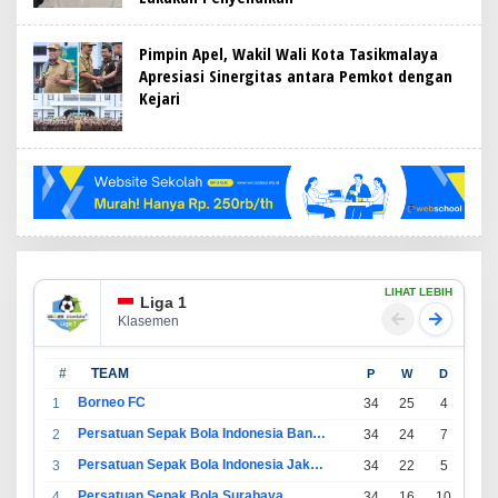
Pimpin Apel, Wakil Wali Kota Tasikmalaya
Apresiasi Sinergitas antara Pemkot dengan
Kejari
LIHAT LEBIH
Liga 1
Klasemen
#
TEAM
P
W
D
L
Borneo FC
1
34
25
4
5
Persatuan Sepak Bola Indonesia Bandung
2
34
24
7
3
Persatuan Sepak Bola Indonesia Jakarta
3
34
22
5
7
Persatuan Sepak Bola Surabaya
4
34
16
10
8