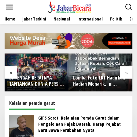
L
e
w
Home
Jabar Terkini
Nasional
Internasional
Politik
Sen
a
t
i
k
e
k
o
n
t
e
«
»
n
TNYA
Lomba Foto LRT Hadirkan
Holding Perkebunan
IA PERS!
Hadiah Menarik, Ini
Nusantara Dukung
Kota
Syaratnya
Penciptaan Lapanga
HUT Ke-4
Kerja, PTPN I Serap 
ur Bunga,
Ribu Pekerja di Pabri
Kelalaian pemda garut
Sarat
Tembakau
GIPS Soroti Kelalaian Pemda Garut dalam
Pengelolaan Pajak Daerah, Harap Pejabat
Baru Bawa Perubahan Nyata