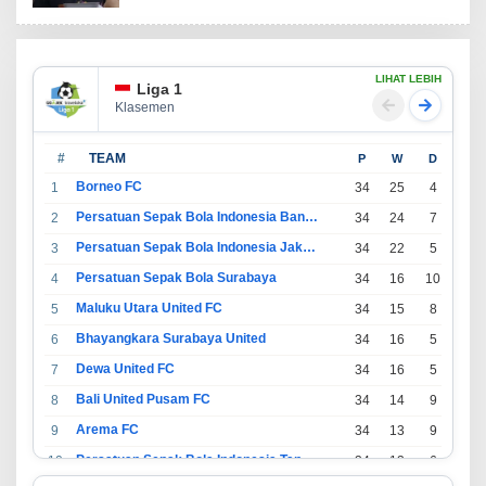
LIHAT LEBIH
Liga 1
Klasemen
#
TEAM
P
W
D
L
Borneo FC
1
34
25
4
5
Persatuan Sepak Bola Indonesia Bandung
2
34
24
7
3
Persatuan Sepak Bola Indonesia Jakarta
3
34
22
5
7
Persatuan Sepak Bola Surabaya
4
34
16
10
8
Maluku Utara United FC
5
34
15
8
11
Bhayangkara Surabaya United
6
34
16
5
13
Dewa United FC
7
34
16
5
13
Bali United Pusam FC
8
34
14
9
11
Arema FC
9
34
13
9
12
Persatuan Sepak Bola Indonesia Tangerang
10
34
13
6
15