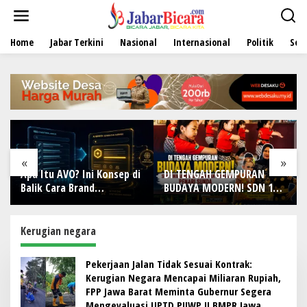
L
e
w
Home
Jabar Terkini
Nasional
Internasional
Politik
Sen
a
t
i
k
e
k
o
n
t
e
«
»
n
Apa Itu AVO? Ini Konsep di
DI TENGAH GEMPURAN
Balik Cara Brand
BUDAYA MODERN! SDN 1
Direkomendasikan AI
Wanamekar Lahirkan
Generasi Penari Sunda,
Menjaga Warisan Leluhur
Kerugian negara
dari Ruang Kelas
Pekerjaan Jalan Tidak Sesuai Kontrak:
Kerugian Negara Mencapai Miliaran Rupiah,
FPP Jawa Barat Meminta Gubernur Segera
Mengevaluasi UPTD PJJWP II BMPR Jawa