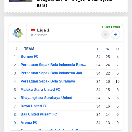
Barat
LIHAT LEBIH
Liga 1
Klasemen
#
TEAM
P
W
D
L
Borneo FC
1
34
25
4
5
Persatuan Sepak Bola Indonesia Bandung
2
34
24
7
3
Persatuan Sepak Bola Indonesia Jakarta
3
34
22
5
7
Persatuan Sepak Bola Surabaya
4
34
16
10
8
Maluku Utara United FC
5
34
15
8
11
Bhayangkara Surabaya United
6
34
16
5
13
Dewa United FC
7
34
16
5
13
Bali United Pusam FC
8
34
14
9
11
Arema FC
9
34
13
9
12
Persatuan Sepak Bola Indonesia Tangerang
10
34
13
6
15