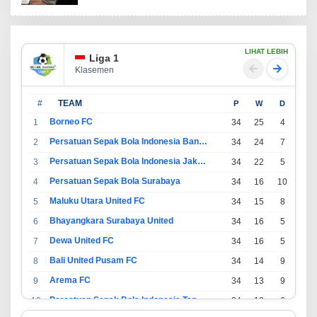
LIHAT LEBIH
Liga 1
Klasemen
#
TEAM
P
W
D
L
Borneo FC
1
34
25
4
5
Persatuan Sepak Bola Indonesia Bandung
2
34
24
7
3
Persatuan Sepak Bola Indonesia Jakarta
3
34
22
5
7
Persatuan Sepak Bola Surabaya
4
34
16
10
8
Maluku Utara United FC
5
34
15
8
11
Bhayangkara Surabaya United
6
34
16
5
13
Dewa United FC
7
34
16
5
13
Bali United Pusam FC
8
34
14
9
11
Arema FC
9
34
13
9
12
Persatuan Sepak Bola Indonesia Tangerang
10
34
13
6
15