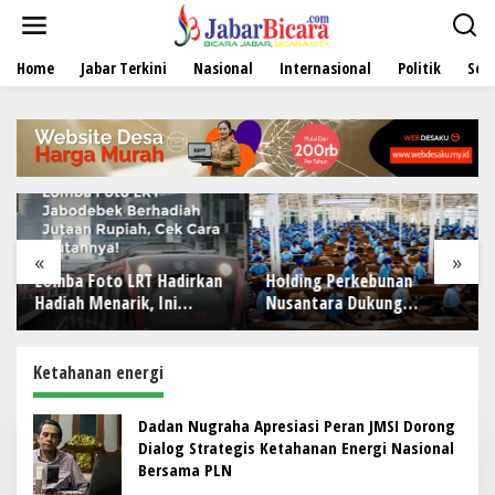
L
e
w
Home
Jabar Terkini
Nasional
Internasional
Politik
Sen
a
t
i
k
e
k
o
n
t
e
«
»
n
Lomba Foto LRT Hadirkan
Holding Perkebunan
Hadiah Menarik, Ini
Nusantara Dukung
Syaratnya
Penciptaan Lapangan
Kerja, PTPN I Serap 15–20
Ribu Pekerja di Pabrik
Ketahanan energi
Tembakau
Dadan Nugraha Apresiasi Peran JMSI Dorong
Dialog Strategis Ketahanan Energi Nasional
Bersama PLN