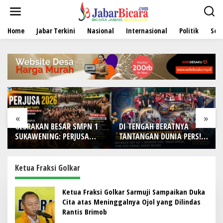
L
e
w
Home
Jabar Terkini
Nasional
Internasional
Politik
Sen
a
t
i
k
e
k
o
n
t
e
«
»
n
GEBRAKAN BESAR SMPN 1
DI TENGAH BERATNYA
SUKAWENING: PERJUSA
TANTANGAN DUNIA PERS!
2026 TEMPA KARAKTER,
IWO Indonesia Kota
DISIPLIN, DAN JIWA
Bekasi Rayakan HUT Ke-4
KEPANDUAN SISWA
dengan Doa, Tabur Bunga,
Ketua Fraksi Golkar
dan Aksi Sosial Sarat
Makna
Ketua Fraksi Golkar Sarmuji Sampaikan Duka
Cita atas Meninggalnya Ojol yang Dilindas
Rantis Brimob