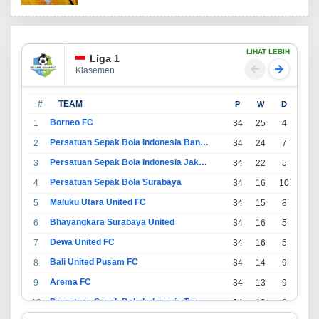
LIHAT LEBIH
Liga 1
Klasemen
#
TEAM
P
W
D
L
Borneo FC
1
34
25
4
5
Persatuan Sepak Bola Indonesia Bandung
2
34
24
7
3
Persatuan Sepak Bola Indonesia Jakarta
3
34
22
5
7
Persatuan Sepak Bola Surabaya
4
34
16
10
8
Maluku Utara United FC
5
34
15
8
11
Bhayangkara Surabaya United
6
34
16
5
13
Dewa United FC
7
34
16
5
13
Bali United Pusam FC
8
34
14
9
11
Arema FC
9
34
13
9
12
Persatuan Sepak Bola Indonesia Tangerang
10
34
13
6
15