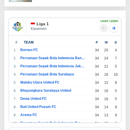
LIHAT LEBIH
Liga 1
Klasemen
#
TEAM
P
W
D
L
Borneo FC
1
34
25
4
5
Persatuan Sepak Bola Indonesia Bandung
2
34
24
7
3
Persatuan Sepak Bola Indonesia Jakarta
3
34
22
5
7
Persatuan Sepak Bola Surabaya
4
34
16
10
8
Maluku Utara United FC
5
34
15
8
11
Bhayangkara Surabaya United
6
34
16
5
13
Dewa United FC
7
34
16
5
13
Bali United Pusam FC
8
34
14
9
11
Arema FC
9
34
13
9
12
Persatuan Sepak Bola Indonesia Tangerang
10
34
13
6
15