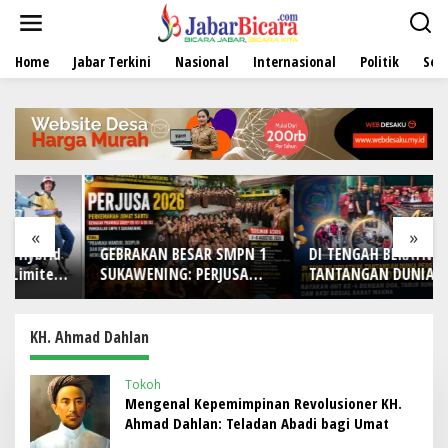
L
e
w
Home
Jabar Terkini
Nasional
Internasional
Politik
Sen
a
t
i
k
e
k
o
n
t
e
«
»
n
GEBRAKAN BESAR SMPN 1
DI TENGAH BERATNYA
SUKAWENING: PERJUSA
TANTANGAN DUNIA PERS!
2026 TEMPA KARAKTER,
IWO Indonesia Kota
DISIPLIN, DAN JIWA
Bekasi Rayakan HUT Ke-4
KEPANDUAN SISWA
dengan Doa, Tabur Bunga,
KH. Ahmad Dahlan
dan Aksi Sosial Sarat
Makna
Tokoh
Mengenal Kepemimpinan Revolusioner KH.
Ahmad Dahlan: Teladan Abadi bagi Umat