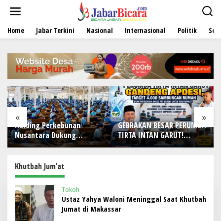
L
e
w
Home
Jabar Terkini
Nasional
Internasional
Politik
Sen
a
t
i
k
e
k
o
n
t
e
«
»
n
Holding Perkebunan
GEBRAKAN BESAR PERUMDA
Nusantara Dukung
TIRTA INTAN GARUT!
Penciptaan Lapangan
Gandeng APDESI, Target
Kerja, PTPN I Serap 15–20
4.000 Sambungan Rumah
Ribu Pekerja di Pabrik
Demi Wujudkan Akses Air
Khutbah Jum’at
Tembakau
Bersih untuk Masyarakat
Tokoh
Ustaz Yahya Waloni Meninggal Saat Khutbah
Jumat di Makassar