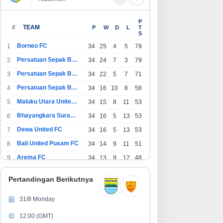
a Itu AVO? Ini Konsep di Balik
DI TENGAH GEMPURAN BUDAYA
P
ara Brand Direkomendasikan
MODERN! SDN 1 Wanamekar
#
TEAM
P
W
D
L
T
S
Lahirkan Generasi Penari Sunda,
Menjaga Warisan Leluhur dari
Borneo FC
1
34
25
4
5
79
Ruang Kelas
Persatuan Sepak Bola Indonesia Bandung
2
34
24
7
3
79
Persatuan Sepak Bola Indonesia Jakarta
3
34
22
5
7
71
Persatuan Sepak Bola Surabaya
4
34
16
10
8
58
Maluku Utara United FC
5
34
15
8
11
53
Bhayangkara Surabaya United
6
34
16
5
13
53
Dewa United FC
7
34
16
5
13
53
Bali United Pusam FC
8
34
14
9
11
51
Arema FC
9
34
13
9
12
48
1
Persatuan Sepak Bola Indonesia Tangerang
34
13
6
15
45
0
Pertandingan Berikutnya
1
PSIM Yogyakarta
34
11
12
11
45
1
31/8 Monday
1
Persatuan Sepakbola Indonesia Kediri
34
11
6
17
39
12:00 (GMT)
2