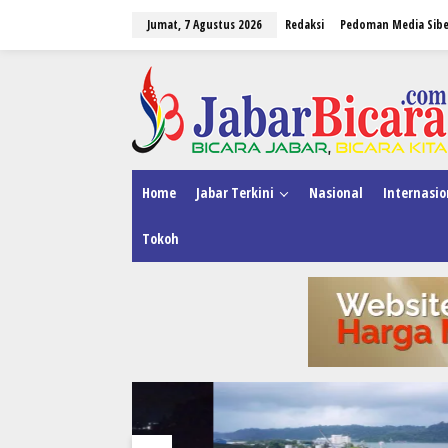
L
Jumat, 7 Agustus 2026
Redaksi
Pedoman Media Sibe
e
w
a
tutup
t
i
k
e
k
o
n
Home
Jabar Terkini
Nasional
Internasio
t
e
Tokoh
n