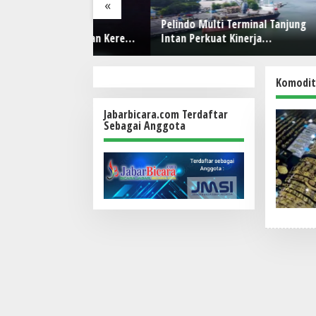
«
stikan
Pelindo Multi Terminal Tanjung
Hisense
erjalanan Kereta
Intan Perkuat Kinerja
365 Hari
a Pangandaran
Operasional Pelabuhan
Layanan 
Care
Komodit
Jabarbicara.com Terdaftar
Sebagai Anggota