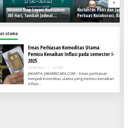
»
 Siap Layani Konsumen
Korlantas Polri dan Jasa Marga
Ap
, Tambah Jadwal
Perkuat Kolaborasi, Bahas
C
Call Center Hisense
Digitalisasi, Nataru hingga
AI
Penertiban ODOL
as utama
Emas Perhiasan Komoditas Utama
Pemicu Kenaikan Inflasi pada semester I-
2025
Ekonomi Bisnis
|
1 Juli 2025
O
L
JAKARTA, JABARBICARA.COM – Emas perhiasan
E
menjadi komoditas utama yang memicu kenaikan
H
inflasi
A
D
M
I
N