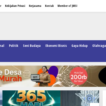
r
Kebijakan Privasi
Kerjasama
Kontak
Member of JMSI
nal
Politik
Seni Budaya
Ekonomi Bisnis
Gaya Hidup
Olahraga