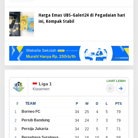
Harga Emas UBS-Galeri24 di Pegadaian hari
ini, Kompak Stabil
LIHAT LEBIH
Liga 1
Klasemen
#
TEAM
P
W
D
L
PTS
Borneo FC
1
34
25
4
5
79
Persib Bandung
2
34
24
7
3
79
Persija Jakarta
3
34
22
5
7
71
Persebaya Surabaya
4
34
16
10
8
58