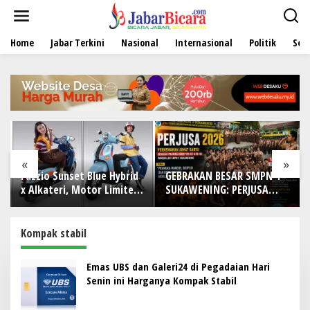
L
e
w
Home
Jabar Terkini
Nasional
Internasional
Politik
Sen
a
t
i
k
e
k
o
n
t
e
«
»
n
Fazzio Sunset Blue Hybrid
GEBRAKAN BESAR SMPN 1
x Alkateri, Motor Limited
SUKAWENING: PERJUSA
Edition Buat Nyempurnain
2026 TEMPA KARAKTER,
Look Retro-Future Lo
DISIPLIN, DAN JIWA
KEPANDUAN SISWA
Kompak stabil
Emas UBS dan Galeri24 di Pegadaian Hari
Senin ini Harganya Kompak Stabil