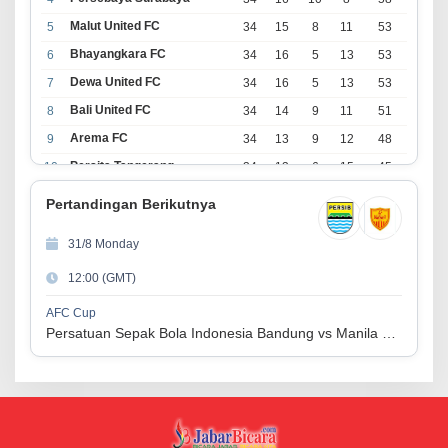
Malut United FC
5
34
15
8
11
53
Bhayangkara FC
6
34
16
5
13
53
Dewa United FC
7
34
16
5
13
53
Bali United FC
8
34
14
9
11
51
Arema FC
9
34
13
9
12
48
Persita Tangerang
10
34
13
6
15
45
PSIM Yogyakarta
11
34
11
12
11
45
Pertandingan Berikutnya
Persik Kediri
12
34
11
6
17
39
31/8 Monday
Persijap Jepara
13
34
9
9
16
36
12:00 (GMT)
Madura United FC
14
34
9
8
17
35
PSM Makassar
15
34
8
10
16
34
AFC Cup
Persatuan Sepak Bola Indonesia Bandung vs Manila Digger FC
Persis Solo
16
34
8
10
16
34
Semen Padang FC
17
34
5
5
24
20
PSBS Biak
18
34
4
6
24
18