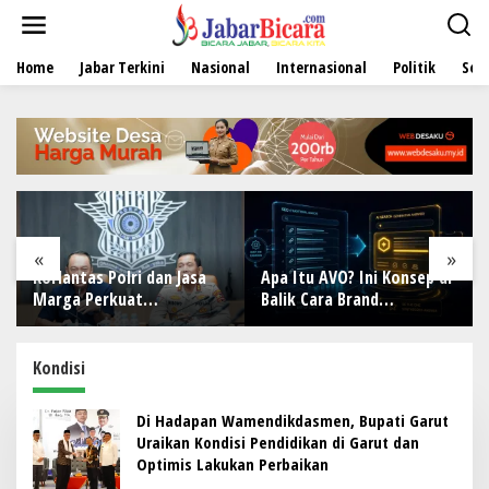
L
e
w
Home
Jabar Terkini
Nasional
Internasional
Politik
Sen
a
t
i
k
e
k
o
n
t
e
«
»
n
Korlantas Polri dan Jasa
Apa Itu AVO? Ini Konsep di
Marga Perkuat
Balik Cara Brand
Kolaborasi, Bahas
Direkomendasikan AI
Digitalisasi, Nataru
hingga Penertiban ODOL
Kondisi
Di Hadapan Wamendikdasmen, Bupati Garut
Uraikan Kondisi Pendidikan di Garut dan
Optimis Lakukan Perbaikan