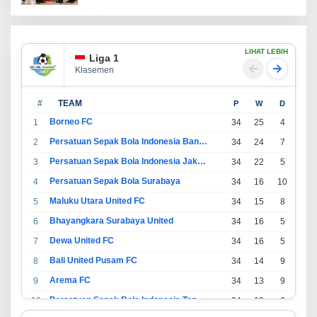
LIHAT LEBIH
Liga 1
Klasemen
#
TEAM
P
W
D
L
Borneo FC
1
34
25
4
5
Persatuan Sepak Bola Indonesia Bandung
2
34
24
7
3
Persatuan Sepak Bola Indonesia Jakarta
3
34
22
5
7
Persatuan Sepak Bola Surabaya
4
34
16
10
8
Maluku Utara United FC
5
34
15
8
11
Bhayangkara Surabaya United
6
34
16
5
13
Dewa United FC
7
34
16
5
13
Bali United Pusam FC
8
34
14
9
11
Arema FC
9
34
13
9
12
Persatuan Sepak Bola Indonesia Tangerang
10
34
13
6
15