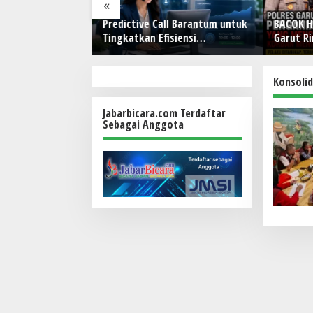
«
tainable dan
Predictive Call Barantum untuk
BACOK H
 NARALOKA 2026
Tingkatkan Efisiensi
Garut R
 Terbaik
Operasional
Pengania
NUS @Malang
Banyure
Penjara
Konsoli
Jabarbicara.com Terdaftar
Sebagai Anggota