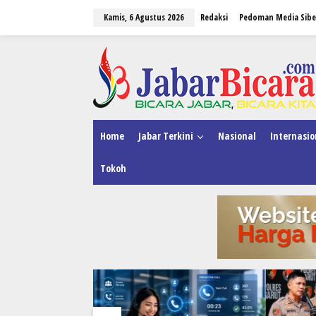
L
Kamis, 6 Agustus 2026
Redaksi
Pedoman Media Sibe
e
w
a
tutup
t
i
k
e
k
o
n
Home
Jabar Terkini
Nasional
Internasio
t
e
Tokoh
n