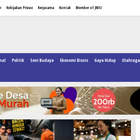
r
Kebijakan Privasi
Kerjasama
Kontak
Member of JMSI
nal
Politik
Seni Budaya
Ekonomi Bisnis
Gaya Hidup
Olahraga