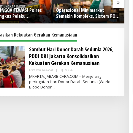
»
INGGA TEWAS! Polres
Operasional Minimarket
R
ingkus Pelaku
Semakin Kompleks, Sistem POS
Ce
yaan Brutal di
Jadi Andalan Kelola Transaksi
A
smi, Terancam 10 Tahun
dan Stok
dasikan Kekuatan Gerakan Kemanusiaan
Sambut Hari Donor Darah Sedunia 2026,
PDDI DKI Jakarta Konsolidasikan
Kekuatan Gerakan Kemanusiaan
Kesehatan
,
Nasional
|
3 Juni 2026
O
L
JAKARTA, JABARBICARA.COM – Menjelang
E
peringatan Hari Donor Darah Sedunia (World
H
Blood Donor
A
D
M
I
N