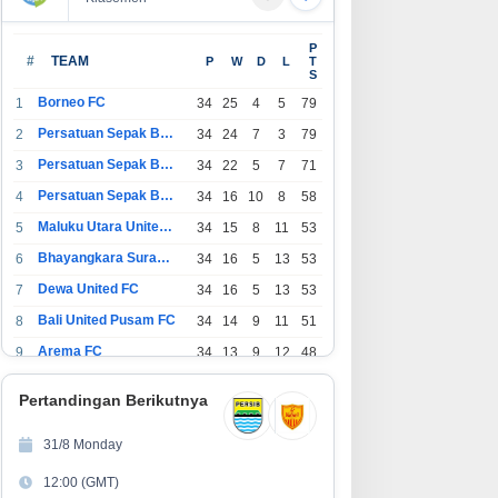
E:DEFINE by LOKALMADE,
ConnectX Rayakan Setahun
P
lebrating Local Brands in PIK
Perjalanan Bangun Ekosistem
#
TEAM
P
W
D
L
T
S
venue
Lewat Founder dan Builder
Summit 2026
Borneo FC
1
34
25
4
5
79
Persatuan Sepak Bola Indonesia Bandung
2
34
24
7
3
79
Persatuan Sepak Bola Indonesia Jakarta
3
34
22
5
7
71
Persatuan Sepak Bola Surabaya
4
34
16
10
8
58
Maluku Utara United FC
5
34
15
8
11
53
Bhayangkara Surabaya United
6
34
16
5
13
53
Dewa United FC
7
34
16
5
13
53
Bali United Pusam FC
8
34
14
9
11
51
Arema FC
9
34
13
9
12
48
1
Persatuan Sepak Bola Indonesia Tangerang
34
13
6
15
45
0
Pertandingan Berikutnya
1
PSIM Yogyakarta
34
11
12
11
45
1
31/8 Monday
1
Persatuan Sepakbola Indonesia Kediri
34
11
6
17
39
12:00 (GMT)
2