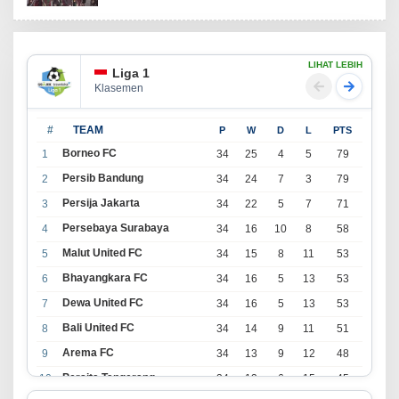
LIHAT LEBIH
Liga 1
Klasemen
#
TEAM
P
W
D
L
PTS
Borneo FC
1
34
25
4
5
79
Persib Bandung
2
34
24
7
3
79
Persija Jakarta
3
34
22
5
7
71
Persebaya Surabaya
4
34
16
10
8
58
Malut United FC
5
34
15
8
11
53
Bhayangkara FC
6
34
16
5
13
53
Dewa United FC
7
34
16
5
13
53
Bali United FC
8
34
14
9
11
51
Arema FC
9
34
13
9
12
48
Persita Tangerang
10
34
13
6
15
45