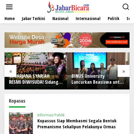
L
e
w
Home
Jabar Terkini
Nasional
Internasional
Politik
Sen
a
t
i
k
e
k
o
n
t
e
«
»
n
A SYARIAH
BINUS University
SQUEEZE Hadirk
ISUDA! Sidang
Luncurkan Beasiswa untuk
Trip di Food &
buka STEI
Perkuat Komitmen
Indonesia (FHI
arut
Mencetak Talenta
Wadah Kolabor
ng Khidmat,
Bedampak bagi Indonesia
Menghubungka
Kopasus
ulusan Berdaya
Pengalaman, 
 Berintegritas
Pertumbuhan 
Informasi Publik
Kopassus Siap Membasmi Segala Bentuk
Premanisme Sekalipun Pelakunya Ormas