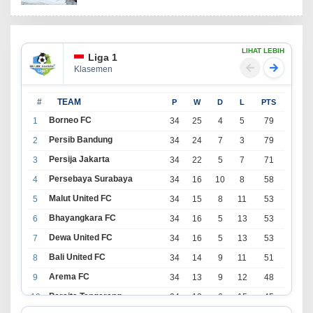
LIHAT LEBIH
Liga 1
Klasemen
#
TEAM
P
W
D
L
PTS
Borneo FC
1
34
25
4
5
79
Persib Bandung
2
34
24
7
3
79
Persija Jakarta
3
34
22
5
7
71
Persebaya Surabaya
4
34
16
10
8
58
Malut United FC
5
34
15
8
11
53
Bhayangkara FC
6
34
16
5
13
53
Dewa United FC
7
34
16
5
13
53
Bali United FC
8
34
14
9
11
51
Arema FC
9
34
13
9
12
48
Persita Tangerang
10
34
13
6
15
45