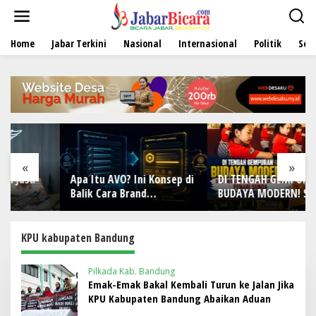
L
e
w
Home
Jabar Terkini
Nasional
Internasional
Politik
Sen
a
t
i
k
e
k
o
n
t
e
«
»
n
Apa Itu AVO? Ini Konsep di
DI TENGAH GEMPURAN
Balik Cara Brand
BUDAYA MODERN! SDN 1
Direkomendasikan AI
Wanamekar Lahirkan
Generasi Penari Sunda,
Menjaga Warisan Leluhur
KPU kabupaten Bandung
dari Ruang Kelas
Pilkada Kab. Bandung
Emak-Emak Bakal Kembali Turun ke Jalan Jika
KPU Kabupaten Bandung Abaikan Aduan